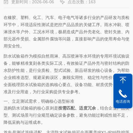
更新时间：2026-06-06
点击次数：163
在橡胶、塑料、化工、汽车、电子电气等诸多行业的产品研发与质检
环节中，环境适应性测试是把控产品品质的关键工序。雨水冲刷、喷
淋浸水等户外、工况水环境，极易造成产品外壳老化、密封失效、内
部元器件受损、金属部件腐蚀等问题，直接影响产品的使用寿命与使
用安全性。
防水试验箱作为模拟自然雨淋、高压喷淋等水环境的专用环境试验设
备，能够精准复刻各类实际工况，有效验证产品外壳与密封结构的防
水防护性能，是行业质检、型式试验、新品研发的核心设备。为帮助
企业精准选型、规避采购误区，兼顾实用性、稳定性与性价比，本文
全面梳理防水试验箱的选购核心要点、设备功能、材质优势、执行标
准及行业用途，为行业采购提供专业参考。
一、立足测试需求，明确核心选型标准
电话咨询
选购防水试验箱的核心原则是
按需匹配、适度冗余
，结合企业产品类
型、测试场景与行业规范确定设备参数，避免功能过剩或性能不足，
降低采购与运维成本。
首先是测试等级适配，主流防水试验箱可全面覆盖IPX1-IPX6防护等