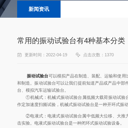
新闻资讯
常用的振动试验台有4种基本分类
更新时间：2022-04-19
点击次数：1370
振动试验台
可以模拟产品在制造、装配、运输和使用
和制造。振动试验台可以让我们提前知道产品或产品中部
台、模拟汽车运输试验台。
①机械式：机械式振动试验台属低频大载荷振动试验台，频率为
作定加速度扫频试验，机械式振动试验台是一种开环式振
②电液式：电液式振动试验台属中低频大位移、大推力振动
击实验。电液式振动试验台是一种闭环式振动试验设备。