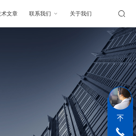
技术文章
联系我们
关于我们