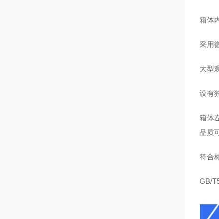
箱体
采用
大型
设有
箱体
品质
符合
GB/T