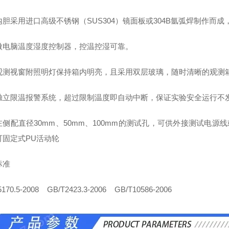
内胆采用进口高级不锈钢（SUS304）镜面板或304B氩弧焊制作而成
微电脑温度湿度控制器，控温控湿可靠。
观测视窗附照明灯保持箱内明亮，且采用双层玻璃，随时清晰的观测
独立限温报警系统，超过限制温度即自动中断，保证实验安全运行不
左侧配直径30mm、50mm、100mm的测试孔，可供外接测试电源
可固定式PU活动轮
标准
5170.5-2008 GB/T2423.3-2006 GB/T10586-2006