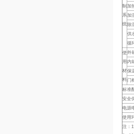
制
加
系
加
统
除
供
循
外
使
用
内
材
保
料
门
标准
安全
电源
使用
注：1“