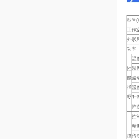
型号(
工作
外形
功率
温
湿
性
能
波
指
湿
标
升
降
控
精
传
控