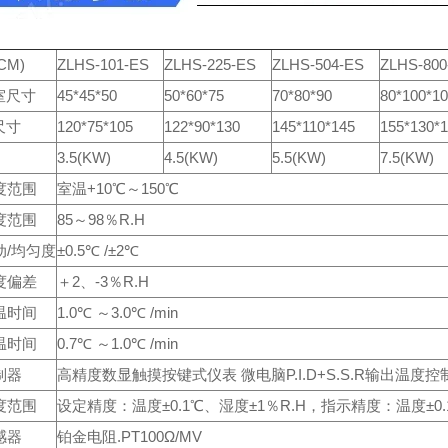
CM)
ZLHS-101-ES
ZLHS-225-ES
ZLHS-504-ES
ZLHS-800
室尺寸
45*45*50
50*60*75
70*80*90
80*100*1
尺寸
120*75*105
122*90*130
145*110*145
155*130*
3.5(KW)
4.5(KW)
5.5(KW)
7.5(KW)
度范围
室温+10℃～150℃
度范围
85～98％R.H
动/均匀度
±0.5℃ /±2℃
度偏差
＋2、-3％R.H
温时间
1.0℃ ～3.0℃ /min
温时间
0.7℃ ～1.0℃ /min
制器
高精度数显触摸按键式仪表 微电脑P.I.D+S.S.R输出温
度范围
设定精度：温度±0.1℃、湿度±1％R.H，指示精度：温度±0.
感器
铂金电阻.PT100Ω/MV