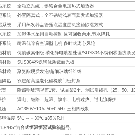
热系统
全独立系统，镍铬合金电加热式加热器
湿系统
外置隔离式，全不锈钢浅表面蒸发式加湿器
湿系统
采用蒸发器盘管露点温度层流接触除湿方式
水系统
加湿供水采用自动控制.且可回收余水.节水降耗
环系统
耐温低噪音空调型电机.多叶式离心风轮
箱材质
优质碳素钢板.磷化静电喷塑处理/SUS304不锈钢雾面线条
箱材质
SUS304不锈钢优质镜面光板
温材质
聚氨酯硬质发泡/超细玻璃纤维绵
框隔热
双层耐高温老化硅橡胶门密封条
配置
附照明玻璃视窗1套、试品架2个、测试引线孔（25、50、10
保护
漏电、短路、超温、缺水、电机过热、过电流保护
电压
AC380V±10％ 50±0.5Hz 三相四线制
环境温度
5℃ ～＋30℃ ≤85％R.H
LP/HS"为
台式恒温恒湿试验箱
型号。