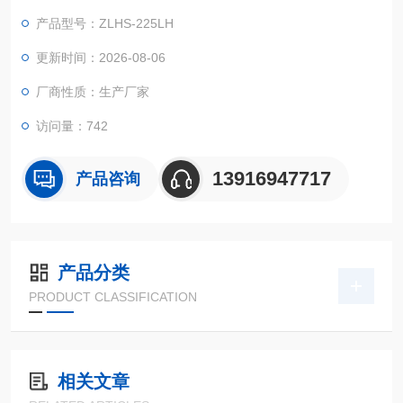
器，如：电话机、传真机、汽车配件电器产品；塑料，如：塑料
产品型号：ZLHS-225LH
外壳，塑料产品等，特别适用于光纤、LCD、晶体、光伏组件、
电池、计算机、手机等产品的耐高温、耐低温、耐潮湿循环试
更新时间：2026-08-06
验。
厂商性质：生产厂家
恒温恒湿试验箱*市场价格
访问量：742
13916947717
产品咨询
产品分类
PRODUCT CLASSIFICATION
相关文章