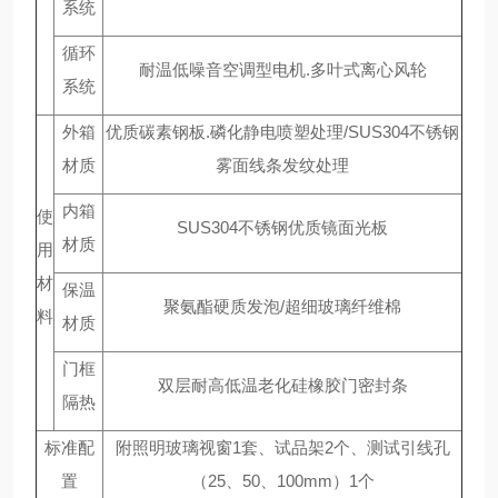
系统
循环
耐温低噪音空调型电机.多叶式离心风轮
系统
外箱
优质碳素钢板.磷化静电喷塑处理/SUS304不锈钢
材质
雾面线条发纹处理
内箱
使
SUS304不锈钢优质镜面光板
材质
用
材
保温
聚氨酯硬质发泡/超细玻璃纤维棉
料
材质
门框
双层耐高低温老化硅橡胶门密封条
隔热
标准配
附照明玻璃视窗1套、试品架2个、测试引线孔
置
（25、50、100mm）1个