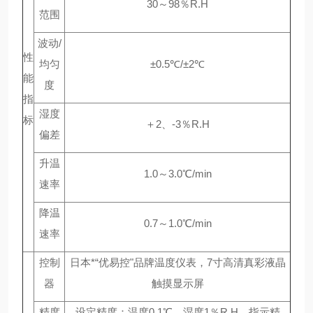
30～98％R.H
范围
波动/
性
均匀
±0.5℃/±2℃
能
度
指
湿度
标
＋2、-3％R.H
偏差
升温
1.0～3.0℃/min
速率
降温
0.7～1.0℃/min
速率
控制
日本*“优易控"品牌温度仪表，7寸高清真彩液晶
器
触摸显示屏
精度
设定精度：温度0.1℃、湿度1％R.H，指示精