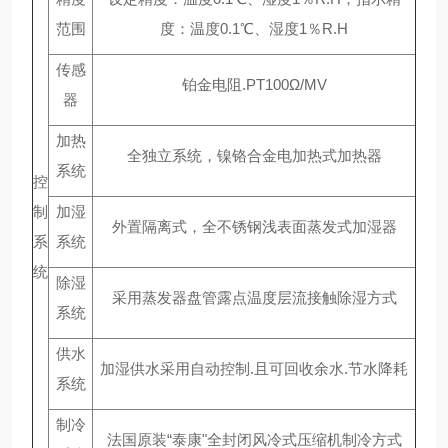
范围
度：温度0.1℃、湿度1％R.H
传感
铂金电阻.PT100Ω/MV
器
加热
全独立系统，镍铬合金电加热式加热器
系统
控
制
加湿
外置隔离式，全不锈钢浅表面蒸发式加湿器
系
系统
统
除湿
采用蒸发器盘管露点温度层流接触除湿方式
系统
供水
加湿供水采用自动控制.且可回收余水.节水降耗
系统
制冷
法国原装“泰康"全封闭风冷式压缩机制冷方式