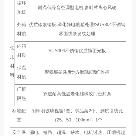
循环
耐温低噪音空调型电机.多叶式离心风轮
系统
外箱
优质碳素钢板.磷化静电喷塑处理/SUS304不锈钢
材质
雾面线条发纹处理
内箱
使
SUS304不锈钢优质镜面光板
材质
用
材
保温
聚氨酯硬质发泡/超细玻璃纤维棉
料
材质
门框
双层耐高低温老化硅橡胶门密封条
隔热
标准配
附照明玻璃视窗1套、试品架2个、测试引线孔
置
（25、50、100mm）1个
安全保
漏电、短路、超温、缺水、电机过热、压缩机超