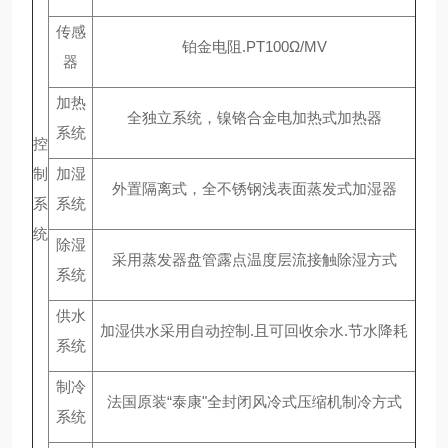
传感
铂金电阻.PT100Ω/MV
器
加热
全独立系统，镍铬合金电加热式加热器
系统
控
制
加湿
外置隔离式，全不锈钢浅表面蒸发式加湿器
系
系统
统
除湿
采用蒸发器盘管露点温度层流接触除湿方式
系统
供水
加湿供水采用自动控制.且可回收余水.节水降耗
系统
制冷
法国原装“泰康"全封闭风冷式压缩机制冷方式
系统