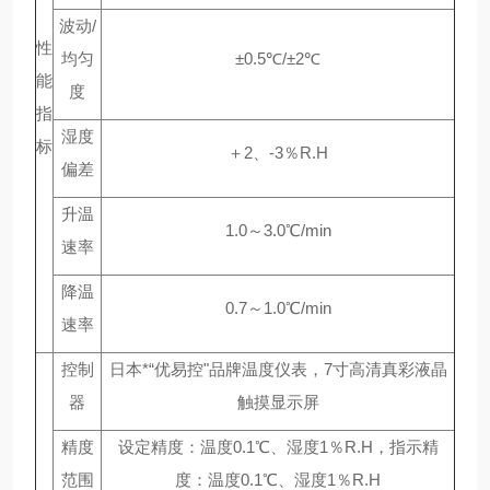
波动/
性
均匀
±0.5℃/±2℃
能
度
指
湿度
标
＋2、-3％R.H
偏差
升温
1.0～3.0℃/min
速率
降温
0.7～1.0℃/min
速率
控制
日本*“优易控"品牌温度仪表，7寸高清真彩液晶
器
触摸显示屏
精度
设定精度：温度0.1℃、湿度1％R.H，指示精
范围
度：温度0.1℃、湿度1％R.H