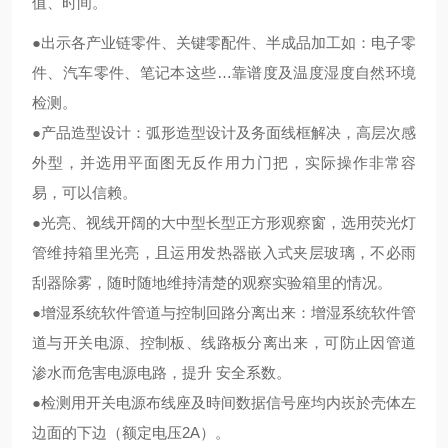
值、时间。
●出示各产业链零件、关键零配件、半成品加工如：电子零
件、汽车零件、笔记本这些…靠谱度及温度湿度自然环境
检测。
●产品造型设计：弧形造型设计及务面线框解决，高层次感
外型，并选用平面图无反作用力门把，实际操作非常容
易，可以信赖。
●光亮、视线开阔的大中型长型正方形观察窗，选用荧光灯
管维持箱里光亮，且运用发热器嵌入式夹层玻璃，不必雨
刮器除雾，随时随地维持清楚的观察实验箱里的情况。
●增湿系统软件管道与控制回路分离出来：增湿系统软件管
道与开关电源、控制板、线路板分离出来，可防止因管道
渗水而危害电源电路，提升 安全系数。
●检测用开关电源布线座及時间数据信号座均内崁於壳体左
边面的下边（额定电压2A）。