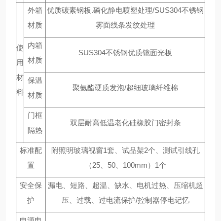
外箱
优质碳素钢板.磷化静电喷塑处理/SUS304不锈钢
材质
雾面线条发纹处理
内箱
使
SUS304不锈钢优质镜面光板
材质
用
材
保温
聚氨酯硬质发泡/超细玻璃纤维棉
料
材质
门框
双层耐高低温老化硅橡胶门密封条
隔热
标准配
附照明玻璃视窗1套、试品架2个、测试引线孔
置
（25、50、100mm）1个
安全保
漏电、短路、超温、缺水、电机过热、压缩机超
护
压、过载、过电流保护/控制器停电记忆
电源电