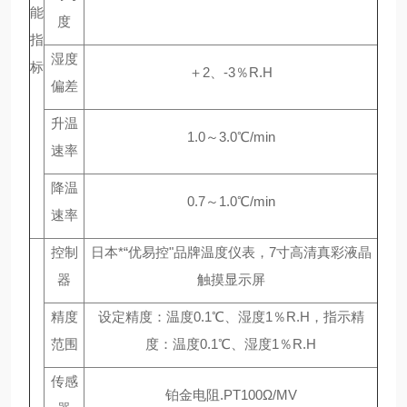
能
度
指
湿度
标
＋2、-3％R.H
偏差
升温
1.0～3.0℃/min
速率
降温
0.7～1.0℃/min
速率
控制
日本*“优易控"品牌温度仪表，7寸高清真彩液晶
器
触摸显示屏
精度
设定精度：温度0.1℃、湿度1％R.H，指示精
范围
度：温度0.1℃、湿度1％R.H
传感
铂金电阻.PT100Ω/MV