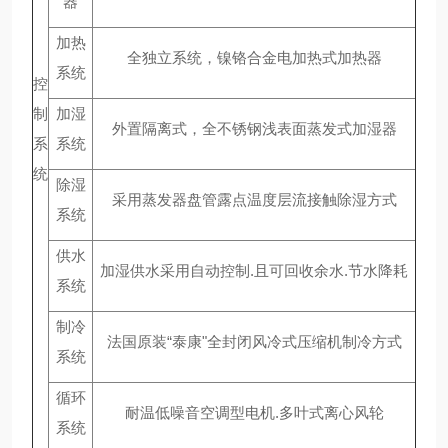
器
加热
全独立系统，镍铬合金电加热式加热器
系统
控
制
加湿
外置隔离式，全不锈钢浅表面蒸发式加湿器
系
系统
统
除湿
采用蒸发器盘管露点温度层流接触除湿方式
系统
供水
加湿供水采用自动控制.且可回收余水.节水降耗
系统
制冷
法国原装“泰康"全封闭风冷式压缩机制冷方式
系统
循环
耐温低噪音空调型电机.多叶式离心风轮
系统