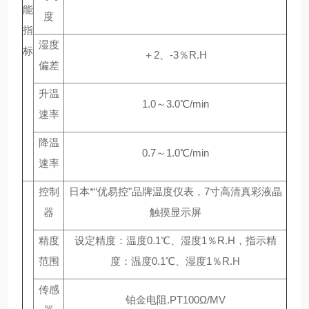
能
度
指
湿度
标
＋2、-3％R.H
偏差
升温
1.0～3.0℃/min
速率
降温
0.7～1.0℃/min
速率
控制
日本*“优易控"品牌温度仪表，7寸高清真彩液晶
器
触摸显示屏
精度
设定精度：温度0.1℃、湿度1％R.H，指示精
范围
度：温度0.1℃、湿度1％R.H
传感
铂金电阻.PT100Ω/MV