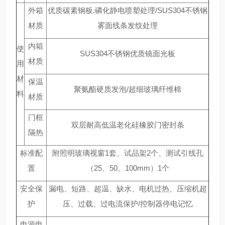
外箱
优质碳素钢板.磷化静电喷塑处理/SUS304不锈钢
材质
雾面线条发纹处理
内箱
使
SUS304不锈钢优质镜面光板
材质
用
材
保温
聚氨酯硬质发泡/超细玻璃纤维棉
料
材质
门框
双层耐高低温老化硅橡胶门密封条
隔热
标准配
附照明玻璃视窗1套、试品架2个、测试引线孔
置
（25、50、100mm）1个
安全保
漏电、短路、超温、缺水、电机过热、压缩机超
护
压、过载、过电流保护/控制器停电记忆
电源电