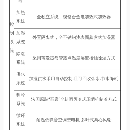
器
加热
全独立系统，镍铬合金电加热式加热器
系统
控
制
加湿
外置隔离式，全不锈钢浅表面蒸发式加湿器
系
系统
统
除湿
采用蒸发器盘管露点温度层流接触除湿方式
系统
供水
加湿供水采用自动控制.且可回收余水.节水降耗
系统
制冷
法国原装“泰康"全封闭风冷式压缩机制冷方式
系统
循环
耐温低噪音空调型电机.多叶式离心风轮
系统