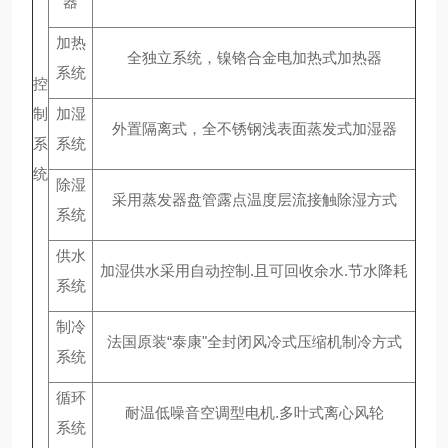
器
加热
全独立系统，镍铬合金电加热式加热器
系统
控
制
加湿
外置隔离式，全不锈钢浅表面蒸发式加湿器
系
系统
统
除湿
采用蒸发器盘管露点温度层流接触除湿方式
系统
供水
加湿供水采用自动控制.且可回收余水.节水降耗
系统
制冷
法国原装“泰康"全封闭风冷式压缩机制冷方式
系统
循环
耐温低噪音空调型电机.多叶式离心风轮
系统