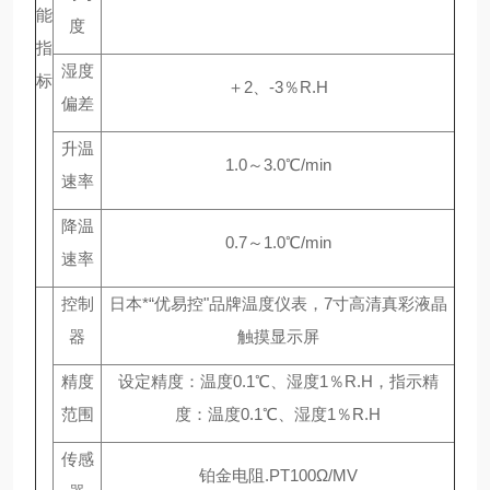
能
度
指
湿度
标
＋2、-3％R.H
偏差
升温
1.0～3.0℃/min
速率
降温
0.7～1.0℃/min
速率
控制
日本*“优易控"品牌温度仪表，7寸高清真彩液晶
器
触摸显示屏
精度
设定精度：温度0.1℃、湿度1％R.H，指示精
范围
度：温度0.1℃、湿度1％R.H
传感
铂金电阻.PT100Ω/MV