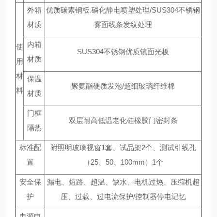
外箱
优质碳素钢板.磷化静电喷塑处理/SUS304不锈钢
材质
雾面线条发纹处理
内箱
使
SUS304不锈钢优质镜面光板
材质
用
材
保温
聚氨酯硬质发泡/超细玻璃纤维棉
料
材质
门框
双层耐高低温老化硅橡胶门密封条
隔热
标准配
附照明玻璃视窗1套、试品架2个、测试引线孔
置
（25、50、100mm）1个
安全保
漏电、短路、超温、缺水、电机过热、压缩机超
护
压、过载、过电流保护/控制器停电记忆
电源电