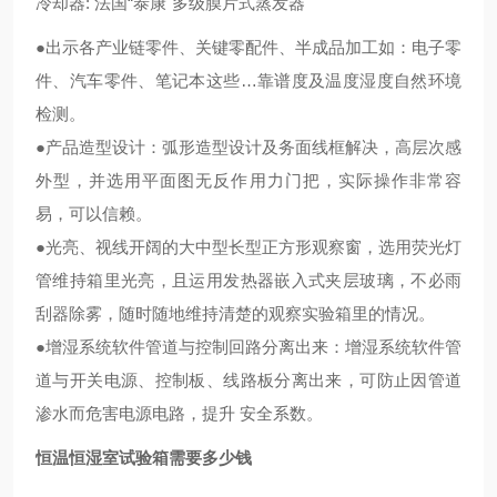
冷却器: 法国“泰康"多级膜片式蒸发器
●出示各产业链零件、关键零配件、半成品加工如：电子零
件、汽车零件、笔记本这些…靠谱度及温度湿度自然环境
检测。
●产品造型设计：弧形造型设计及务面线框解决，高层次感
外型，并选用平面图无反作用力门把，实际操作非常容
易，可以信赖。
●光亮、视线开阔的大中型长型正方形观察窗，选用荧光灯
管维持箱里光亮，且运用发热器嵌入式夹层玻璃，不必雨
刮器除雾，随时随地维持清楚的观察实验箱里的情况。
●增湿系统软件管道与控制回路分离出来：增湿系统软件管
道与开关电源、控制板、线路板分离出来，可防止因管道
渗水而危害电源电路，提升 安全系数。
恒温恒湿室试验箱需要多少钱