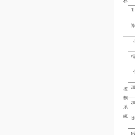
标
控
制
系
统