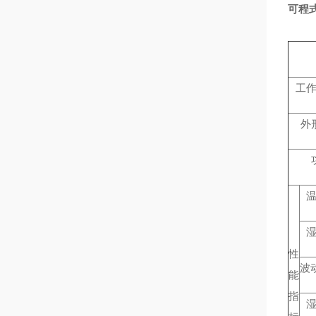
可程
工
外
性
波
能
指