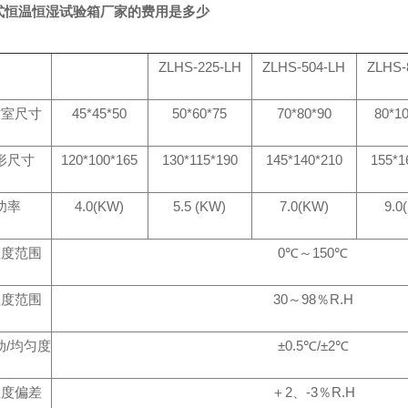
式恒温恒湿试验箱厂家的费用是多少
ZLHS-225-LH
ZLHS-504-LH
ZLHS-
作室尺寸
45*45*50
50*60*75
70*80*90
80*1
形尺寸
120*100*165
130*115*190
145*140*210
155*1
功率
4.0(KW)
5.5 (KW)
7.0(KW)
9.0
温度范围
0℃～150℃
湿度范围
30～98％R.H
动/均匀度
±0.5℃/±2℃
湿度偏差
＋2、-3％R.H