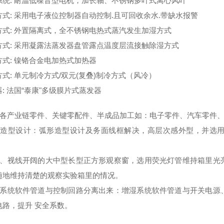
系统: 耐温低噪音型电机，加长轴、不锈钢多叶式离心风叶
方式: 采用电子液位控制器自动控制.且可回收余水.带缺水报警
方式: 外置隔离式，全不锈钢电热式蒸汽发生加湿方式
方式: 采用凝露法蒸发器盘管露点温度层流接触除湿方式
方式: 镍铬合金电加热式加热器
式: 单元制冷方式/双元(复叠)制冷方式（风冷）
: 法国“泰康"多级膜片式蒸发器
示各产业链零件、关键零配件、半成品加工如：电子零件、汽车零件
品造型设计：弧形造型设计及务面线框解决，高层次感外型，并选
亮、视线开阔的大中型长型正方形观察窗，选用荧光灯管维持箱里光
随地维持清楚的观察实验箱里的情况。
湿系统软件管道与控制回路分离出来：增湿系统软件管道与开关电源
电路，提升 安全系数。