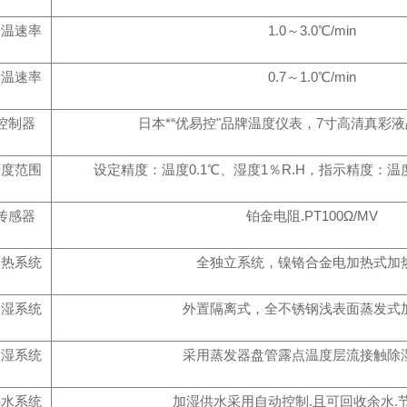
升温速率
1.0～3.0℃/min
降温速率
0.7～1.0℃/min
控制器
日本*“优易控"品牌温度仪表，7寸高清真彩
精度范围
设定精度：温度0.1℃、湿度1％R.H，指示精度：温度
传感器
铂金电阻.PT100Ω/MV
加热系统
全独立系统，镍铬合金电加热式加
加湿系统
外置隔离式，全不锈钢浅表面蒸发式
除湿系统
采用蒸发器盘管露点温度层流接触除
供水系统
加湿供水采用自动控制.且可回收余水.