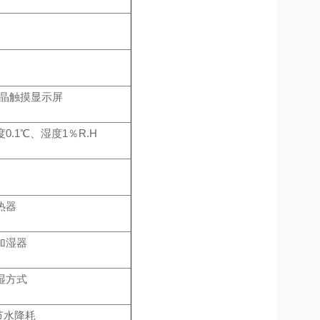
液晶触摸显示屏
0.1℃、湿度1％R.H
热器
加湿器
湿方式
节水降耗