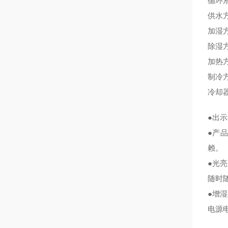
循环
供水
加湿
除湿
加热
制冷方
冷却器
●出
●产
赖。
●光
随时
●增
电源