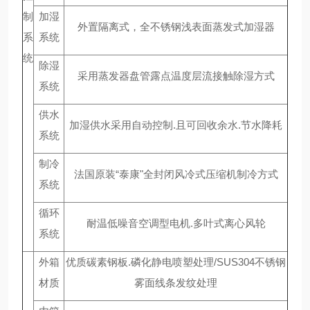
制
加湿
外置隔离式，全不锈钢浅表面蒸发式加湿器
系
系统
统
除湿
采用蒸发器盘管露点温度层流接触除湿方式
系统
供水
加湿供水采用自动控制.且可回收余水.节水降耗
系统
制冷
法国原装“泰康"全封闭风冷式压缩机制冷方式
系统
循环
耐温低噪音空调型电机.多叶式离心风轮
系统
外箱
优质碳素钢板.磷化静电喷塑处理/SUS304不锈钢
材质
雾面线条发纹处理