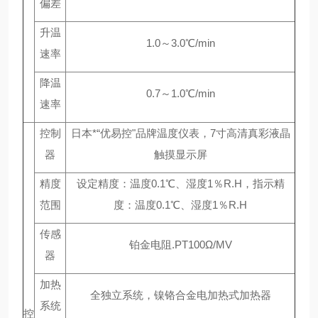
偏差
升温
1.0～3.0℃/min
速率
降温
0.7～1.0℃/min
速率
控制
日本*“优易控"品牌温度仪表，7寸高清真彩液晶
器
触摸显示屏
精度
设定精度：温度0.1℃、湿度1％R.H，指示精
范围
度：温度0.1℃、湿度1％R.H
传感
铂金电阻.PT100Ω/MV
器
加热
全独立系统，镍铬合金电加热式加热器
系统
控