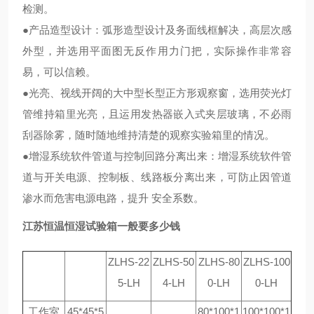
检测。
●产品造型设计：弧形造型设计及务面线框解决，高层次感
外型，并选用平面图无反作用力门把，实际操作非常容
易，可以信赖。
●光亮、视线开阔的大中型长型正方形观察窗，选用荧光灯
管维持箱里光亮，且运用发热器嵌入式夹层玻璃，不必雨
刮器除雾，随时随地维持清楚的观察实验箱里的情况。
●增湿系统软件管道与控制回路分离出来：增湿系统软件管
道与开关电源、控制板、线路板分离出来，可防止因管道
渗水而危害电源电路，提升 安全系数。
江苏恒温恒湿试验箱一般要多少钱
ZLHS-22
ZLHS-50
ZLHS-80
ZLHS-100
5-LH
4-LH
0-LH
0-LH
工作室
45*45*5
80*100*1
100*100*1