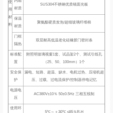
内箱
使
SUS304不锈钢优质镜面光板
材质
用
材
保温
聚氨酯硬质发泡/超细玻璃纤维棉
料
材质
门框
双层耐高低温老化硅橡胶门密封条
隔热
标准配
附照明玻璃视窗1套、试品架2个、测试引线孔
置
（25、50、100mm）1个
安全保
漏电、短路、超温、缺水、电机过热、压缩机超
护
压、过载、过电流保护/控制器停电记忆
电源电
AC380V±10％ 50±0.5Hz 三相五线制
压
使用环
5℃～＋30℃ ≤85％R.H