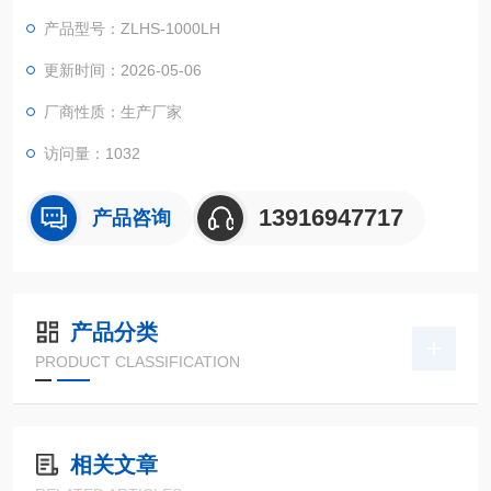
境，来更加好的来检测橡胶，塑料在高温高湿下，褪色、收缩的
产品型号：ZLHS-1000LH
情形，专门试验各种材料耐热、耐寒、耐干、耐湿性能。适合电
子、电器、食品、车辆、金属、化学、建材等工厂之用。
更新时间：2026-05-06
江苏恒温恒湿试验箱一般要多少钱
厂商性质：生产厂家
访问量：1032
13916947717
产品咨询
产品分类
PRODUCT CLASSIFICATION
相关文章