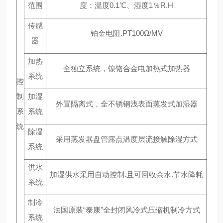
范围
度：温度0.1℃、湿度1％R.H
传感
铂金电阻.PT100Ω/MV
器
加热
全独立系统，镍铬合金电加热式加热器
系统
控
制
加湿
外置隔离式，全不锈钢浅表面蒸发式加湿器
系
系统
统
除湿
采用蒸发器盘管露点温度层流接触除湿方式
系统
供水
加湿供水采用自动控制.且可回收余水.节水降耗
系统
制冷
法国原装“泰康"全封闭风冷式压缩机制冷方式
系统