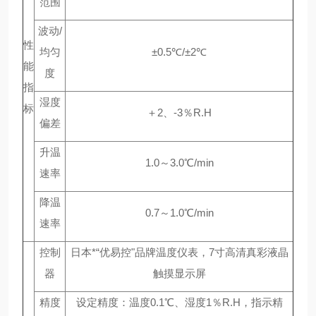
范围
波动/
性
均匀
±0.5℃/±2℃
能
度
指
湿度
标
＋2、-3％R.H
偏差
升温
1.0～3.0℃/min
速率
降温
0.7～1.0℃/min
速率
控制
日本*“优易控"品牌温度仪表，7寸高清真彩液晶
器
触摸显示屏
精度
设定精度：温度0.1℃、湿度1％R.H，指示精