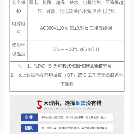
安全保
漏电、短路、超温、缺水、电机过热、压缩机超
护
压、过载、过电流保护/控制器停电记忆
电源电
AC380V±10％ 50±0.5Hz 三相五线制
压
使用环
5℃～＋30℃ ≤85％R.H
境温度
注：1、“LP/DHS"为
可程式恒温恒湿试验箱
型号。
2、以上数据均在环境温度（QT）25℃ 工作室无负载条件
下测得