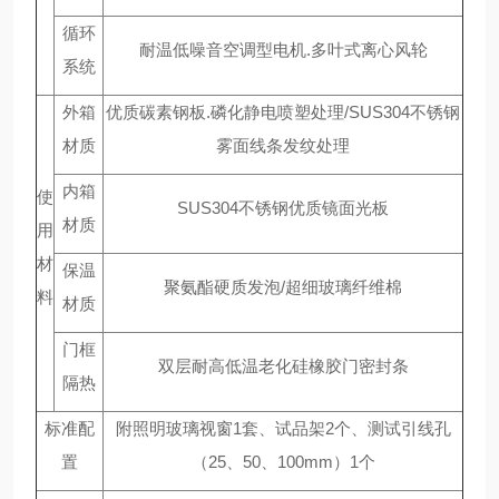
循环
耐温低噪音空调型电机.多叶式离心风轮
系统
外箱
优质碳素钢板.磷化静电喷塑处理/SUS304不锈钢
材质
雾面线条发纹处理
内箱
使
SUS304不锈钢优质镜面光板
材质
用
材
保温
聚氨酯硬质发泡/超细玻璃纤维棉
料
材质
门框
双层耐高低温老化硅橡胶门密封条
隔热
标准配
附照明玻璃视窗1套、试品架2个、测试引线孔
置
（25、50、100mm）1个