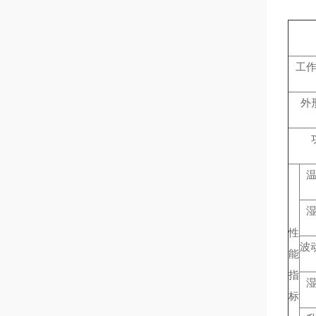
工
外
性
波
能
指
标