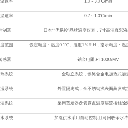
升温速率
1.0～3.0℃/min
降温速率
0.7～1.0℃/min
控制器
日本*“优易控"品牌温度仪表，7寸高清真彩
精度范围
设定精度：温度0.1℃、湿度1％R.H，指示精度：温度
传感器
铂金电阻.PT100Ω/MV
加热系统
全独立系统，镍铬合金电加热式加
加湿系统
外置隔离式，全不锈钢浅表面蒸发式
除湿系统
采用蒸发器盘管露点温度层流接触除
供水系统
加湿供水采用自动控制.且可回收余水.