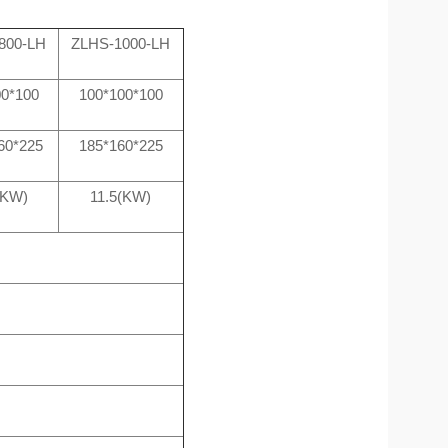
800-LH
ZLHS-1000-LH
00*100
100*100*100
60*225
185*160*225
(KW)
11.5(KW)