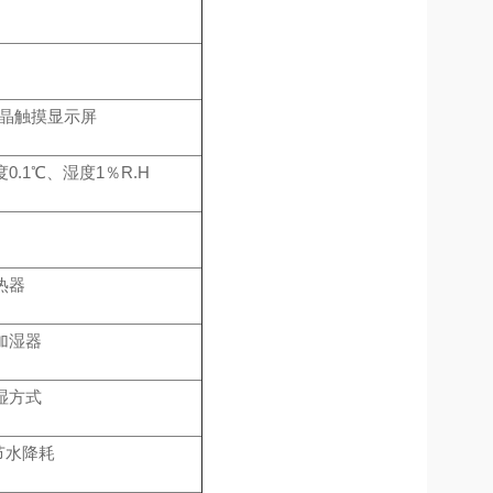
液晶触摸显示屏
0.1℃、湿度1％R.H
热器
加湿器
湿方式
节水降耗