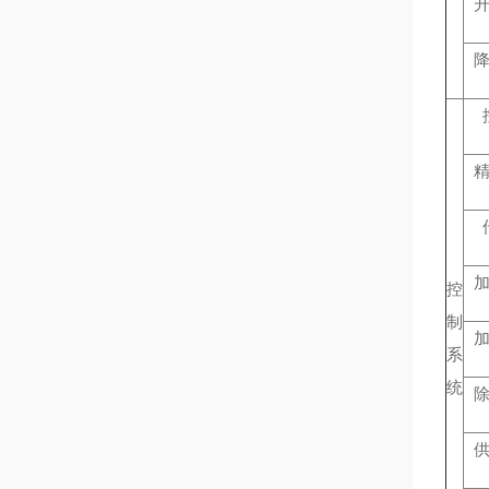
控
制
系
统