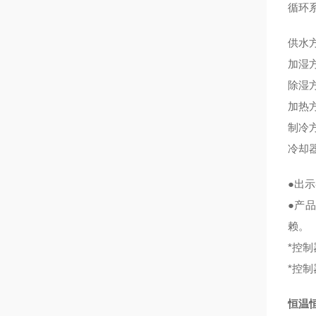
循环
供水
加湿
除湿
加热
制冷方
冷却器
●出
●产
赖。
*控
*控
恒温