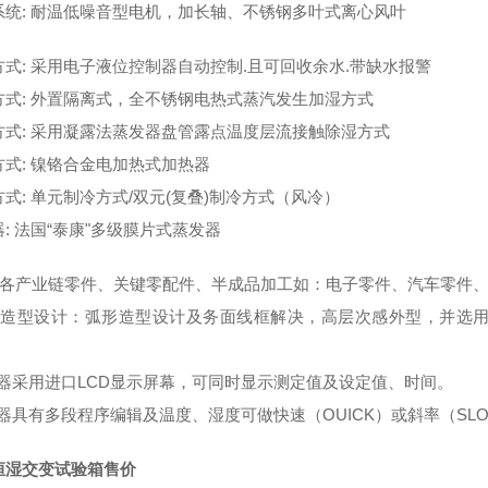
系统: 耐温低噪音型电机，加长轴、不锈钢多叶式离心风叶
方式: 采用电子液位控制器自动控制.且可回收余水.带缺水报警
方式: 外置隔离式，全不锈钢电热式蒸汽发生加湿方式
方式: 采用凝露法蒸发器盘管露点温度层流接触除湿方式
方式: 镍铬合金电加热式加热器
式: 单元制冷方式/双元(复叠)制冷方式（风冷）
: 法国“泰康"多级膜片式蒸发器
示各产业链零件、关键零配件、半成品加工如：电子零件、汽车零件
品造型设计：弧形造型设计及务面线框解决，高层次感外型，并选
制器采用进口LCD显示屏幕，可同时显示测定值及设定值、时间。
制器具有多段程序编辑及温度、湿度可做快速（OUICK）或斜率（SL
恒湿交变试验箱售价