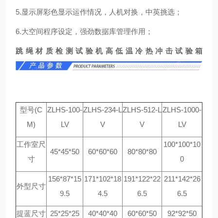
5.显示屏彩色显示运作情况，人机对换，中英挑选；
6.大空间程序设定，强劲数据库管理作用；
跳绳材质检测试验机高低温冷热冲击试验箱
型号(C
ZLHS-100-
ZLHS-234-L
ZLHS-512-L
ZLHS-1000-
M)
LV
V
V
LV
工作室尺
100*100*10
45*45*50
60*60*60
80*80*80
寸
0
156*87*15
171*102*18
191*122*22
211*142*26
外型尺寸
9.5
4.5
6.5
6.5
提蓝尺寸
25*25*25
40*40*40
60*60*50
92*92*50