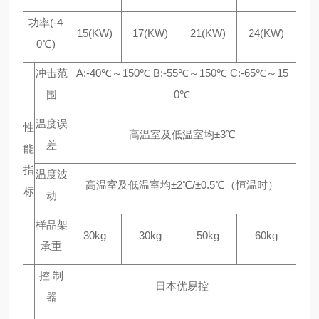
功率(-4
15(KW)
17(KW)
21(KW)
24(KW)
0℃)
冲击范
A:-40℃～150℃ B:-55℃～150℃ C:-65℃～15
围
0℃
温度误
性
高温室及低温室均±3℃
差
能
指
温度波
高温室及低温室均±2℃/±0.5℃（恒温时）
标
动
样品架
30kg
30kg
50kg
60kg
承重
控 制
日本优易控
器