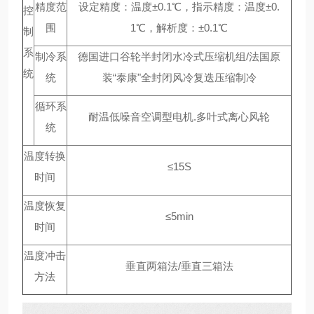
精度范
设定精度：温度±0.1℃，指示精度：温度±0.
控
围
1℃，解析度：±0.1℃
制
系
制冷系
德国进口谷轮半封闭水冷式压缩机组/法国原
统
统
装“泰康"全封闭风冷复迭压缩制冷
循环系
耐温低噪音空调型电机.多叶式离心风轮
统
温度转换
≤15S
时间
温度恢复
≤5min
时间
温度冲击
垂直两箱法/垂直三箱法
方法