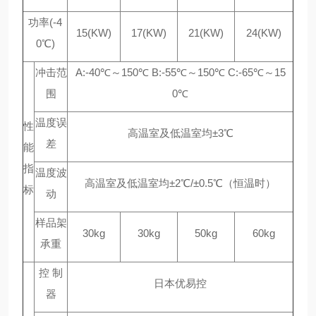
功率(-4
15(KW)
17(KW)
21(KW)
24(KW)
0℃)
冲击范
A:-40℃～150℃ B:-55℃～150℃ C:-65℃～15
围
0℃
温度误
性
高温室及低温室均±3℃
差
能
指
温度波
高温室及低温室均±2℃/±0.5℃（恒温时）
标
动
样品架
30kg
30kg
50kg
60kg
承重
控 制
日本优易控
器