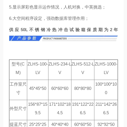
5.显示屏彩色显示运作情况，人机对换，中英挑选；
6.大空间程序设定，强劲数据库管理作用；
供应50L不锈钢冷热冲击试验箱保质期为2年
型号(C
ZLHS-100-
ZLHS-234-L
ZLHS-512-L
ZLHS-1000-
M)
LV
V
V
LV
工作室尺
100*100*10
45*45*50
60*60*60
80*80*80
寸
0
156*87*15
171*102*18
191*122*22
211*142*26
外型尺寸
9.5
4.5
6.5
6.5
提蓝尺寸
25*25*25
40*40*40
60*60*50
92*92*50