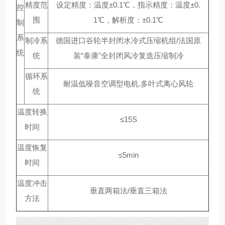
精度范
设定精度：温度±0.1℃，指示精度：温度±0.
控
围
1℃，解析度：±0.1℃
制
系
制冷系
德国进口谷轮半封闭水冷式压缩机组/法国原
统
统
装“泰康"全封闭风冷复迭压缩制冷
循环系
耐温低噪音空调型电机.多叶式离心风轮
统
温度转换
≤15S
时间
温度恢复
≤5min
时间
温度冲击
垂直两箱法/垂直三箱法
方法