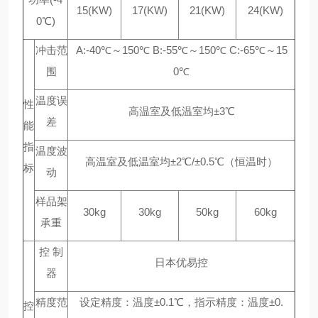
15(KW)
17(KW)
21(KW)
24(KW)
0℃)
冲击范
A:-40℃～150℃ B:-55℃～150℃ C:-65℃～15
围
0℃
温度误
性
高温室及低温室均±3℃
差
能
指
温度波
高温室及低温室均±2℃/±0.5℃（恒温时）
标
动
样品架
30kg
30kg
50kg
60kg
承重
控 制
日本优易控
器
精度范
设定精度：温度±0.1℃，指示精度：温度±0.
控