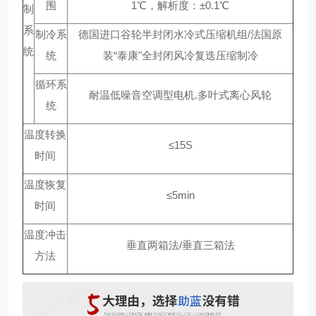
围
1℃，解析度：±0.1℃
制
系
制冷系
德国进口谷轮半封闭水冷式压缩机组/法国原
统
统
装“泰康"全封闭风冷复迭压缩制冷
循环系
耐温低噪音空调型电机.多叶式离心风轮
统
温度转换
≤15S
时间
温度恢复
≤5min
时间
温度冲击
垂直两箱法/垂直三箱法
方法