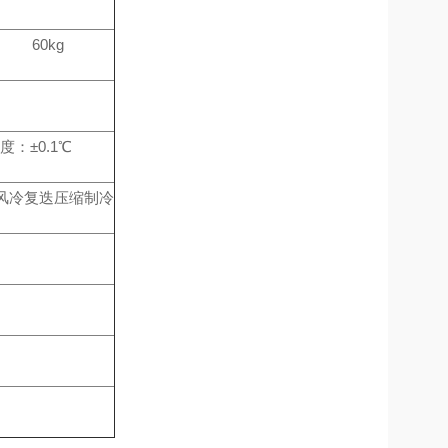
60kg
：±0.1℃
闭风冷复迭压缩制冷