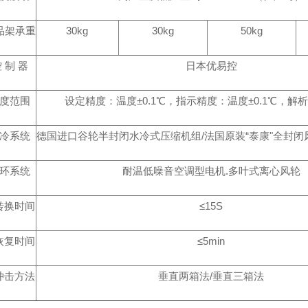
品架承重
30kg
30kg
50kg
 制 器
日本优易控
度范围
设定精度：温度±0.1℃，指示精度：温度±0.1℃，解析度
冷系统
德国进口谷轮半封闭水冷式压缩机组/法国原装“泰康"全封
环系统
耐温低噪音空调型电机.多叶式离心风轮
转换时间
≤15S
恢复时间
≤5min
冲击方法
垂直两箱法/垂直三箱法