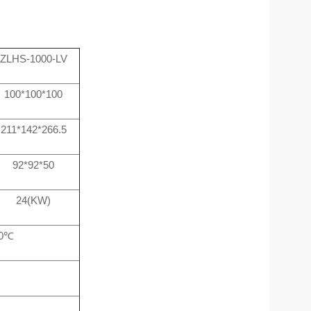
ZLHS-1000-LV
100*100*100
211*142*266.5
92*92*50
24(KW)
50℃