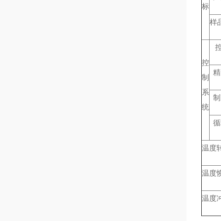
标
样
控
控
精
制
系
制
统
循
温度
温度
温度