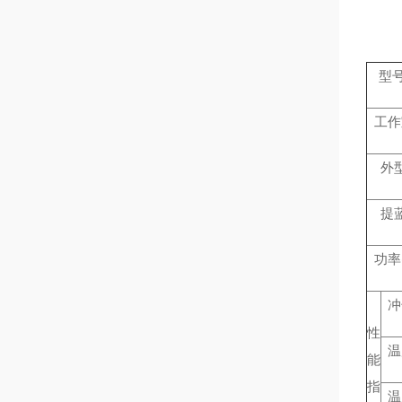
型号
工作
外
提
功率(
冲
性
温
能
指
温