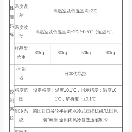
温度误
性
高温室及低温室均±3℃
差
能
指
温度波
高温室及低温室均±2℃/±0.5℃（恒温时）
标
动
样品架
30kg
30kg
50kg
60kg
承重
控 制
日本优易控
器
精度范
设定精度：温度±0.1℃，指示精度：温度±0.
控
围
1℃，解析度：±0.1℃
制
系
制冷系
德国进口谷轮半封闭水冷式压缩机组/法国原
统
统
装“泰康"全封闭风冷复迭压缩制冷
循环系