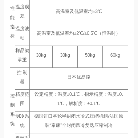
温度误
性
高温室及低温室均±3℃
差
能
指
温度波
高温室及低温室均±2℃/±0.5℃（恒温时）
标
动
样品架
30kg
30kg
50kg
60kg
承重
控 制
日本优易控
器
精度范
设定精度：温度±0.1℃，指示精度：温度±0.
控
围
1℃，解析度：±0.1℃
制
系
制冷系
德国进口谷轮半封闭水冷式压缩机组/法国原
统
统
装“泰康"全封闭风冷复迭压缩制冷
循环系