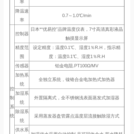
率
降温速
0.7～1.0℃/min
率
日本*“优易控"品牌温度仪表，7寸高清真彩液晶
控制器
触摸显示屏
精度范
设定精度：温度0.1℃、湿度1％R.H，指示精
围
度：温度0.1℃、湿度1％R.H
传感器
铂金电阻.PT100Ω/MV
加热系
全独立系统，镍铬合金电加热式加热器
统
控
加湿系
制
外置隔离式，全不锈钢浅表面蒸发式加湿器
统
系
除湿系
统
采用蒸发器盘管露点温度层流接触除湿方式
统
供水系