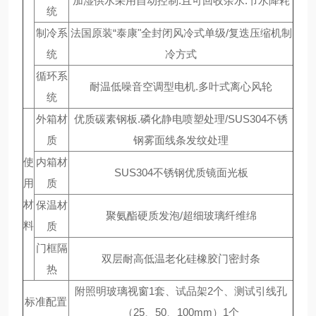
加湿供水采用自动控制.且可回收余水.节水降耗
统
制冷系
法国原装“泰康"全封闭风冷式单级/复迭压缩机制
统
冷方式
循环系
耐温低噪音空调型电机.多叶式离心风轮
统
外箱材
优质碳素钢板.磷化静电喷塑处理/SUS304不锈
质
钢雾面线条发纹处理
使
内箱材
SUS304不锈钢优质镜面光板
用
质
材
保温材
聚氨酯硬质发泡/超细玻璃纤维绵
料
质
门框隔
双层耐高低温老化硅橡胶门密封条
热
附照明玻璃视窗1套、试品架2个、测试引线孔
标准配置
（25、50、100mm）1个