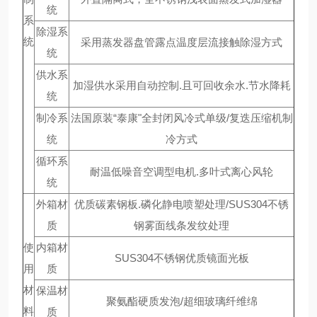
统
系
除湿系
统
采用蒸发器盘管露点温度层流接触除湿方式
统
供水系
加湿供水采用自动控制.且可回收余水.节水降耗
统
制冷系
法国原装“泰康"全封闭风冷式单级/复迭压缩机制
统
冷方式
循环系
耐温低噪音空调型电机.多叶式离心风轮
统
外箱材
优质碳素钢板.磷化静电喷塑处理/SUS304不锈
质
钢雾面线条发纹处理
使
内箱材
SUS304不锈钢优质镜面光板
用
质
材
保温材
聚氨酯硬质发泡/超细玻璃纤维绵
料
质