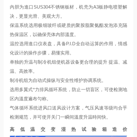
內胆为進口SUS304不锈钢板材，机壳为A3板静电喷塑解
决，更显光滑、美观大方。
保温系统选用极细玻纤或硬质的聚胺脂聚氨酯发泡添充隔
热保温区，以确保壳体內部溫度。
温控选用進口仪表盘，具备P.I.D全自动运算的作用，情感
化设计的操作步骤，易懂实用。
单独的升温与制冷机组使机器设备更合理的提升 提温、减
温、高效率。
制冷机组为自动式操纵与安全性维护协调系统。
选用多翼式*力排风循环系统，防止一切盲区，可使检测地
区内溫度遍布匀称。
气体循环系统进风口送风设计方案，气压风速等级均合乎
检测规范，并可使开关门一瞬间溫度升温時间快。
高低温交变湿热试验箱造价