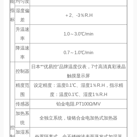
能
均匀度
指
湿度偏
＋2、-3％R.H
标
差
升温速
1.0～3.0℃/min
率
降温速
0.7～1.0℃/min
率
日本*“优易控"品牌温度仪表，7寸高清真彩液晶
控制器
触摸显示屏
精度范
设定精度：温度0.1℃、湿度1％R.H，指示精
围
度：温度0.1℃、湿度1％R.H
传感器
铂金电阻.PT100Ω/MV
加热系
全独立系统，镍铬合金电加热式加热器
统
控
加湿系
制
外置隔离式，全不锈钢浅表面蒸发式加湿器