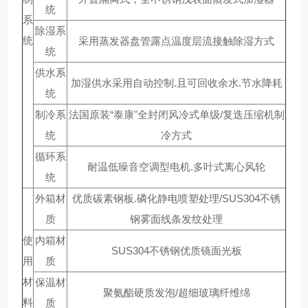
统
系
除湿系
统
采用蒸发器盘管露点温度层流接触除湿方式
统
供水系
加湿供水采用自动控制.且可回收余水.节水降耗
统
制冷系
法国原装“泰康"全封闭风冷式单级/复迭压缩机制
统
冷方式
循环系
耐温低噪音空调型电机.多叶式离心风轮
统
外箱材
优质碳素钢板.磷化静电喷塑处理/SUS304不锈
质
钢雾面线条发纹处理
使
内箱材
SUS304不锈钢优质镜面光板
用
质
材
保温材
聚氨酯硬质发泡/超细玻璃纤维绵
料
质