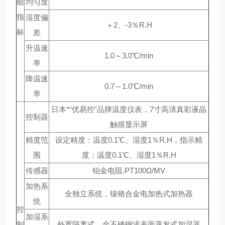
能
均匀度
指
湿度偏
＋2、-3％R.H
标
差
升温速
1.0～3.0℃/min
率
降温速
0.7～1.0℃/min
率
日本*“优易控"品牌温度仪表，7寸高清真彩液晶
控制器
触摸显示屏
精度范
设定精度：温度0.1℃、湿度1％R.H，指示精
围
度：温度0.1℃、湿度1％R.H
传感器
铂金电阻.PT100Ω/MV
加热系
全独立系统，镍铬合金电加热式加热器
统
控
加湿系
制
外置隔离式，全不锈钢浅表面蒸发式加湿器