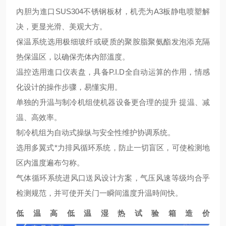
內胆为進口SUS304不锈钢板材，机壳为A3板静电喷塑解
决，更显光滑、美观大方。
保温系统选用极细玻纤或硬质的聚胺脂聚氨酯发泡添充隔
热保温区，以确保壳体內部溫度。
温控选用進口仪表盘，具备P.I.D全自动运算的作用，情感
化设计的操作步骤，易懂实用。
单独的升温与制冷机组使机器设备更合理的提升 提温、减
温、高效率。
制冷机组为自动式操纵与安全性维护协调系统。
选用多翼式*力排风循环系统，防止一切盲区，可使检测地
区内溫度遍布匀称。
气体循环系统进风口送风设计方案，气压风速等级均合乎
检测规范，并可使开关门一瞬间溫度升温時间快。
低温高低温湿热试验箱造价