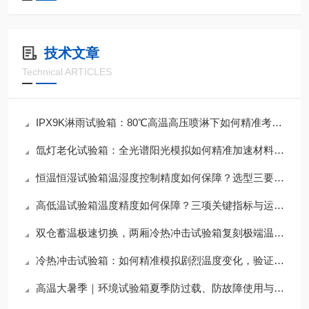
技术文章
Technical ARTICLES
IPX9K淋雨试验箱：80℃高温高压喷淋下如何精准考核外壳防护等级？
氙灯老化试验箱：全光谱阳光模拟如何精准加速材料耐候性测试？
恒温恒湿试验箱温湿度控制精度如何保障？选型三要素与夏季运维要点
高低温试验箱温度精度如何保障？三项关键指标与运维要点解析
双仓蓄温极速切换，两厢冷热冲击试验箱复刻极端温变应力
冷热冲击试验箱：如何精准模拟剧烈温度变化，验证产品可靠性？
高温大暑季｜环境试验箱夏季防过载、防故障使用与运维指南