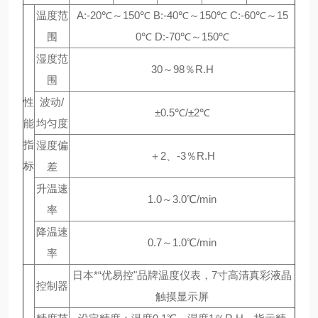
温度范
A:-20℃～150℃ B:-40℃～150℃ C:-60℃～15
围
0℃ D:-70℃～150℃
湿度范
30～98％R.H
围
性
波动/
±0.5℃/±2℃
能
均匀度
指
湿度偏
＋2、-3％R.H
标
差
升温速
1.0～3.0℃/min
率
降温速
0.7～1.0℃/min
率
日本*“优易控"品牌温度仪表，7寸高清真彩液晶
控制器
触摸显示屏