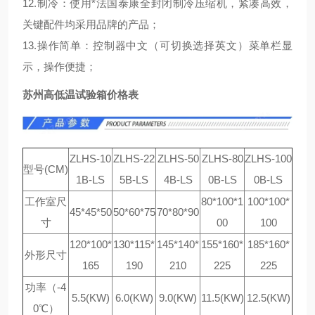
12.制冷：使用*法国泰康全封闭制冷压缩机，紧凑高效，
关键配件均采用品牌的产品；
13.操作简单：控制器中文（可切换选择英文）菜单栏显
示，操作便捷；
苏州高低温试验箱价格表
ZLHS-10
ZLHS-22
ZLHS-50
ZLHS-80
ZLHS-100
型号(CM)
1B-LS
5B-LS
4B-LS
0B-LS
0B-LS
工作室尺
80*100*1
100*100*
45*45*50
50*60*75
70*80*90
寸
00
100
120*100*
130*115*
145*140*
155*160*
185*160*
外形尺寸
165
190
210
225
225
功率（-4
5.5(KW)
6.0(KW)
9.0(KW)
11.5(KW)
12.5(KW)
0℃）