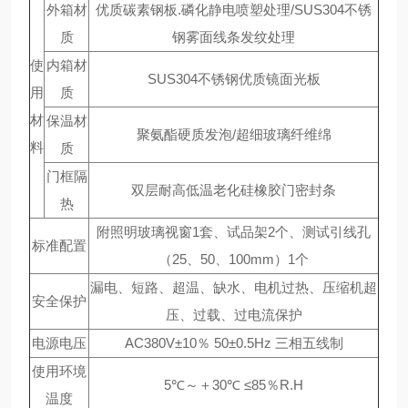
外箱材
优质碳素钢板.磷化静电喷塑处理/SUS304不锈
质
钢雾面线条发纹处理
使
内箱材
SUS304不锈钢优质镜面光板
用
质
材
保温材
聚氨酯硬质发泡/超细玻璃纤维绵
料
质
门框隔
双层耐高低温老化硅橡胶门密封条
热
附照明玻璃视窗1套、试品架2个、测试引线孔
标准配置
（25、50、100mm）1个
漏电、短路、超温、缺水、电机过热、压缩机超
安全保护
压、过载、过电流保护
电源电压
AC380V±10％ 50±0.5Hz 三相五线制
使用环境
5℃～＋30℃ ≤85％R.H
温度