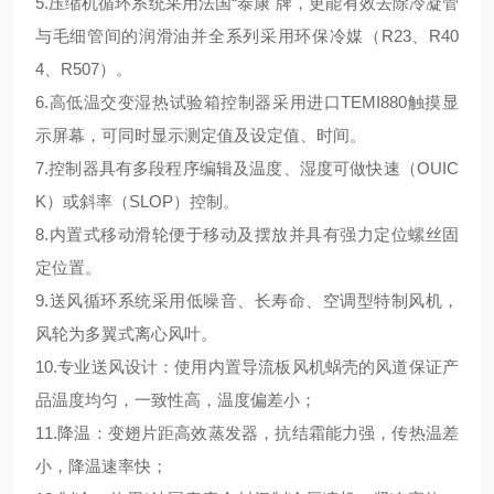
5.压缩机循环系统采用法国“泰康"牌，更能有效去除冷凝管
与毛细管间的润滑油并全系列采用环保冷媒（R23、R40
4、R507）。
6.高低温交变湿热试验箱
控制器采用进口TEMI880触摸显
示屏幕，可同时显示测定值及设定值、时间。
7.控制器具有多段程序编辑及温度、湿度可做快速（OUIC
K）或斜率（SLOP）控制。
8.内置式移动滑轮便于移动及摆放并具有强力定位螺丝固
定位置。
9.送风循环系统采用低噪音、长寿命、空调型特制风机，
风轮为多翼式离心风叶。
10.专业送风设计：使用内置导流板风机蜗壳的风道保证产
品温度均匀，一致性高，温度偏差小；
11.降温：变翅片距高效蒸发器，抗结霜能力强，传热温差
小，降温速率快；