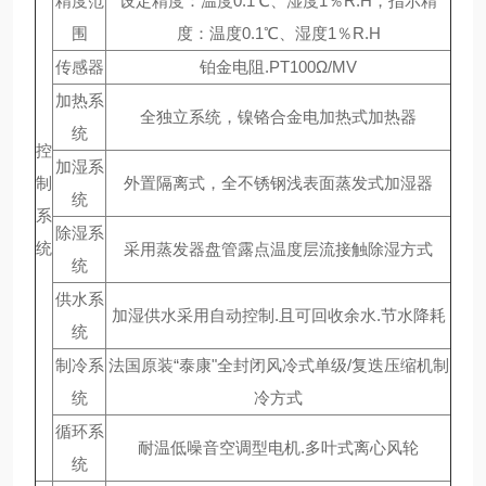
精度范
设定精度：温度0.1℃、湿度1％R.H，指示精
围
度：温度0.1℃、湿度1％R.H
传感器
铂金电阻.PT100Ω/MV
加热系
全独立系统，镍铬合金电加热式加热器
统
控
加湿系
制
外置隔离式，全不锈钢浅表面蒸发式加湿器
统
系
除湿系
统
采用蒸发器盘管露点温度层流接触除湿方式
统
供水系
加湿供水采用自动控制.且可回收余水.节水降耗
统
制冷系
法国原装“泰康"全封闭风冷式单级/复迭压缩机制
统
冷方式
循环系
耐温低噪音空调型电机.多叶式离心风轮
统