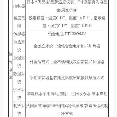
日本*“优易控"品牌温度仪表，7寸高清真彩液晶
控制器
触摸显示屏
精度范
设定精度：温度0.1℃、湿度1％R.H，指示精
围
度：温度0.1℃、湿度1％R.H
传感器
铂金电阻.PT100Ω/MV
加热系
全独立系统，镍铬合金电加热式加热器
统
控
加湿系
制
外置隔离式，全不锈钢浅表面蒸发式加湿器
统
系
除湿系
统
采用蒸发器盘管露点温度层流接触除湿方式
统
供水系
加湿供水采用自动控制.且可回收余水.节水降耗
统
制冷系
法国原装“泰康"全封闭风冷式单级/复迭压缩机制
统
冷方式