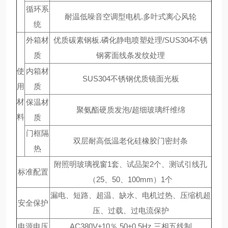
循环系
耐温低噪音空调型电机.多叶式离心风轮
统
外箱材
优质碳素钢板.磷化静电喷塑处理/SUS304不锈
质
钢雾面线条发纹处理
使
内箱材
SUS304不锈钢优质镜面光板
用
质
材
保温材
聚氨酯硬质发泡/超细玻璃纤维绵
料
质
门框隔
双层耐高低温老化硅橡胶门密封条
热
附照明玻璃视窗1套、试品架2个、测试引线孔
标准配置
（25、50、100mm）1个
漏电、短路、超温、缺水、电机过热、压缩机超
安全保护
压、过载、过电流保护
电源电压
AC380V±10％ 50±0.5Hz 三相五线制