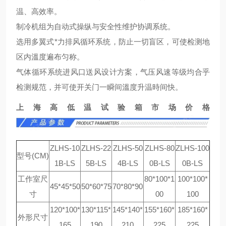
温、高效率。
制冷机组为自动式操纵与安全性维护协调系统。
选用多翼式*力排风循环系统，防止一切盲区，可使检测地
区内溫度遍布匀称。
气体循环系统进风口送风设计方案，气压风速等级均合乎
检测规范，并可使开关门一瞬间溫度升温時间快。
上海高低温试验箱市场价格
ZLHS-10
ZLHS-22
ZLHS-50
ZLHS-80
ZLHS-100
型号(CM)
1B-LS
5B-LS
4B-LS
0B-LS
0B-LS
工作室尺
80*100*1
100*100*
45*45*50
50*60*75
70*80*90
寸
00
100
120*100*
130*115*
145*140*
155*160*
185*160*
外形尺寸
165
190
210
225
225