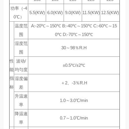
功率（-4
5.5(KW)
6.0(KW)
9.0(KW)
11.5(KW)
12.5(KW)
0℃）
温度范
A:-20℃～150℃ B:-40℃～150℃ C:-60℃～15
围
0℃ D:-70℃～150℃
湿度范
30～98％R.H
围
性
波动/
±0.5℃/±2℃
能
均匀度
指
湿度偏
＋2、-3％R.H
标
差
升温速
1.0～3.0℃/min
率
降温速
0.7～1.0℃/min
率