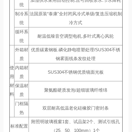
加湿供水采用自动控制.且可回收余水.节水降耗
统
制冷系
法国原装“泰康"全封闭风冷式单级/复迭压缩机制
统
冷方式
循环系
耐温低噪音空调型电机.多叶式离心风轮
统
外箱材
优质碳素钢板.磷化静电喷塑处理/SUS304不锈
质
钢雾面线条发纹处理
使
内箱材
SUS304不锈钢优质镜面光板
用
质
材
保温材
聚氨酯硬质发泡/超细玻璃纤维绵
料
质
门框隔
双层耐高低温老化硅橡胶门密封条
热
附照明玻璃视窗1套、试品架2个、测试引线孔
标准配置
（25、50、100mm）1个