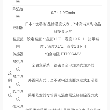
率
降温速
0.7～1.0℃/min
率
日本*“优易控"品牌温度仪表，7寸高清真彩液晶
控制器
触摸显示屏
精度范
设定精度：温度0.1℃、湿度1％R.H，指示精
围
度：温度0.1℃、湿度1％R.H
传感器
铂金电阻.PT100Ω/MV
加热系
全独立系统，镍铬合金电加热式加热器
统
控
加湿系
制
外置隔离式，全不锈钢浅表面蒸发式加湿器
统
系
除湿系
统
采用蒸发器盘管露点温度层流接触除湿方式
统
供水系