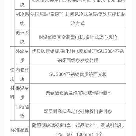
加湿供水采用自动控制.且可回收余水.节水降耗
统
制冷系
法国原装“泰康"全封闭风冷式单级/复迭压缩机制
统
冷方式
循环系
耐温低噪音空调型电机.多叶式离心风轮
统
外箱材
优质碳素钢板.磷化静电喷塑处理/SUS304不锈
质
钢雾面线条发纹处理
使
内箱材
SUS304不锈钢优质镜面光板
用
质
材
保温材
聚氨酯硬质发泡/超细玻璃纤维绵
料
质
门框隔
双层耐高低温老化硅橡胶门密封条
热
附照明玻璃视窗1套、试品架2个、测试引线孔
标准配置
（25、50、100mm）1个