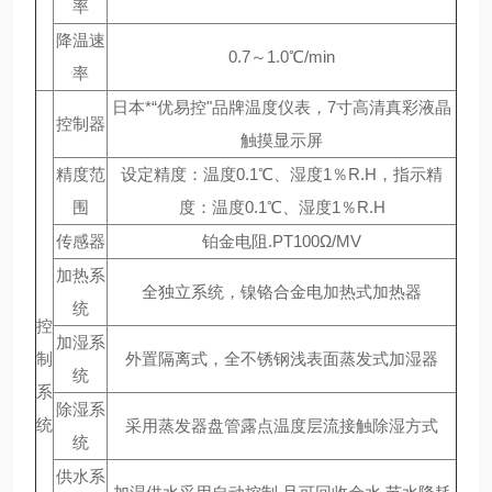
率
降温速
0.7～1.0℃/min
率
日本*“优易控"品牌温度仪表，7寸高清真彩液晶
控制器
触摸显示屏
精度范
设定精度：温度0.1℃、湿度1％R.H，指示精
围
度：温度0.1℃、湿度1％R.H
传感器
铂金电阻.PT100Ω/MV
加热系
全独立系统，镍铬合金电加热式加热器
统
控
加湿系
制
外置隔离式，全不锈钢浅表面蒸发式加湿器
统
系
除湿系
统
采用蒸发器盘管露点温度层流接触除湿方式
统
供水系