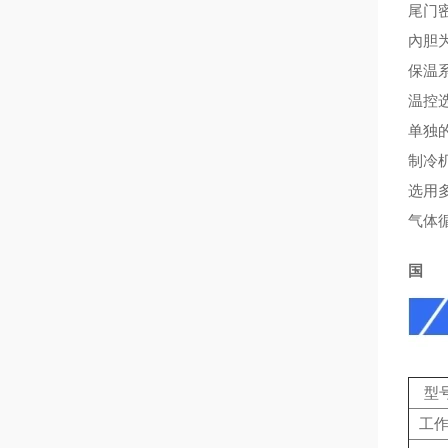
尾门
內胆
保温
温控
单独
制冷
选用
气体
型号
工