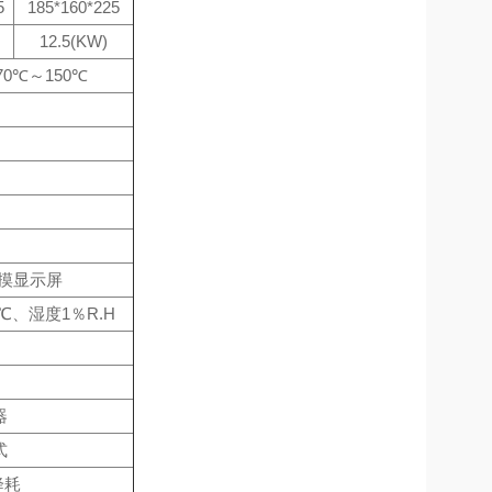
5
185*160*225
12.5(KW)
-70℃～150℃
触摸显示屏
℃、湿度1％R.H
器
式
降耗