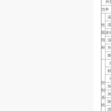
外
功率（
性
能
波
指
标
控
制
系
统