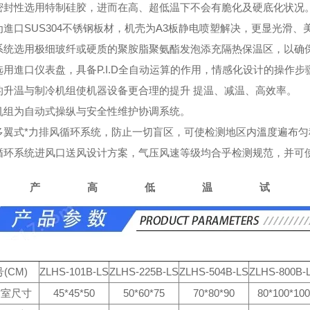
密封性选用特制硅胶，进而在高、超低温下不会有脆化及硬底化状况
为進口SUS304不锈钢板材，机壳为A3板静电喷塑解决，更显光滑、
系统选用极细玻纤或硬质的聚胺脂聚氨酯发泡添充隔热保温区，以确
选用進口仪表盘，具备P.I.D全自动运算的作用，情感化设计的操作步
的升温与制冷机组使机器设备更合理的提升 提温、减温、高效率。
机组为自动式操纵与安全性维护协调系统。
多翼式*力排风循环系统，防止一切盲区，可使检测地区内溫度遍布匀
循环系统进风口送风设计方案，气压风速等级均合乎检测规范，并可
国产高低温试
(CM)
ZLHS-101B-LS
ZLHS-225B-LS
ZLHS-504B-LS
ZLHS-800B-
作室尺寸
45*45*50
50*60*75
70*80*90
80*100*100