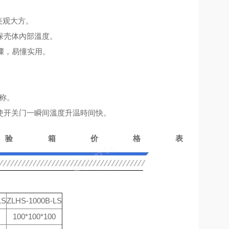
。
美观大方。
保壳体內部溫度。
骤，易懂实用。
称。
使开关门一瞬间溫度升温時间快。
验箱价格表
LS
ZLHS-1000B-LS
100*100*100