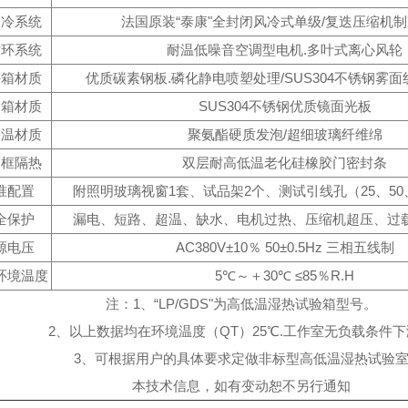
制冷系统
法国原装“泰康"全封闭风冷式单级/复迭压缩机
循环系统
耐温低噪音空调型电机.多叶式离心风轮
外箱材质
优质碳素钢板.磷化静电喷塑处理/SUS304不锈钢雾
内箱材质
SUS304不锈钢优质镜面光板
保温材质
聚氨酯硬质发泡/超细玻璃纤维绵
门框隔热
双层耐高低温老化硅橡胶门密封条
准配置
附照明玻璃视窗1套、试品架2个、测试引线孔（25、50、
全保护
漏电、短路、超温、缺水、电机过热、压缩机超压、过
源电压
AC380V±10％ 50±0.5Hz 三相五线制
环境温度
5℃～＋30℃ ≤85％R.H
注：1、“LP/GDS"为高低温湿热试验箱型号。
2、以上数据均在环境温度（QT）25℃.工作室无负载条件
3、可根据用户的具体要求定做非标型高低温湿热试验
本技术信息，如有变动恕不另行通知