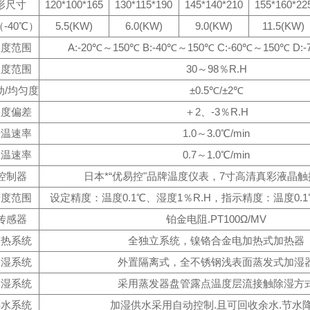
形尺寸
120*100*165
130*115*190
145*140*210
155*160*22
-40℃）
5.5(KW)
6.0(KW)
9.0(KW)
11.5(KW)
温度范围
A:-20℃～150℃ B:-40℃～150℃ C:-60℃～150℃ D:
湿度范围
30～98％R.H
动/均匀度
±0.5℃/±2℃
湿度偏差
＋2、-3％R.H
升温速率
1.0～3.0℃/min
降温速率
0.7～1.0℃/min
控制器
日本*“优易控"品牌温度仪表，7寸高清真彩液晶
精度范围
设定精度：温度0.1℃、湿度1％R.H，指示精度：温度0.1
传感器
铂金电阻.PT100Ω/MV
加热系统
全独立系统，镍铬合金电加热式加热器
加湿系统
外置隔离式，全不锈钢浅表面蒸发式加湿
除湿系统
采用蒸发器盘管露点温度层流接触除湿方
供水系统
加湿供水采用自动控制.且可回收余水.节水