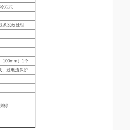
制冷方式
面线条发纹处理
100mm）1个
载、过电流保护
下测得
室