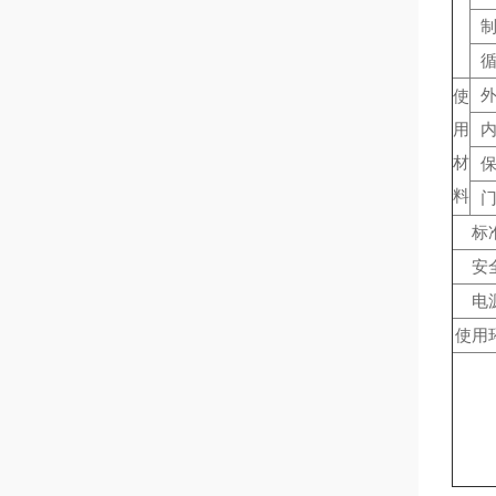
使
用
材
料
标
安
电
使用