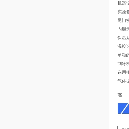
机器
实验
尾门
內胆
保温
温控
单独
制冷
选用
气体