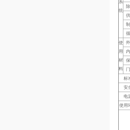
系
统
使
用
材
料
标
安
电
使用