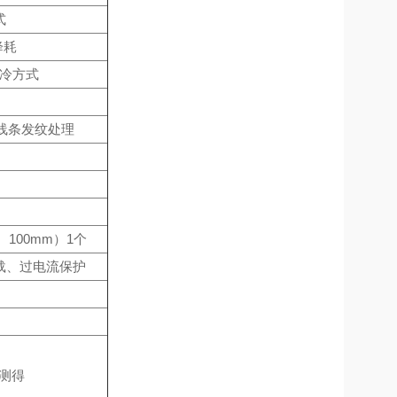
式
降耗
制冷方式
面线条发纹处理
100mm）1个
载、过电流保护
下测得