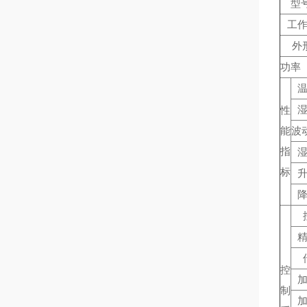
型号
工
外
功率（
性
能
波
指
标
控
制