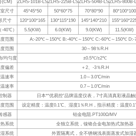
(CM)
ZLHS-101B-LS
ZLHS-225B-LS
ZLHS-504B-LS
ZLHS-800B-
作室尺寸
45*45*50
50*60*75
70*80*90
80*100*100
形尺寸
120*100*165
130*115*190
145*140*210
155*160*22
-40℃）
5.5(KW)
6.0(KW)
9.0(KW)
11.5(KW)
温度范围
A:-20℃～150℃ B:-40℃～150℃ C:-60℃～150℃ D:
湿度范围
30～98％R.H
动/均匀度
±0.5℃/±2℃
湿度偏差
＋2、-3％R.H
升温速率
1.0～3.0℃/min
降温速率
0.7～1.0℃/min
控制器
日本*“优易控"品牌温度仪表，7寸高清真彩液晶
精度范围
设定精度：温度0.1℃、湿度1％R.H，指示精度：温度0.1
传感器
铂金电阻.PT100Ω/MV
加热系统
全独立系统，镍铬合金电加热式加热器
加湿系统
外置隔离式，全不锈钢浅表面蒸发式加湿