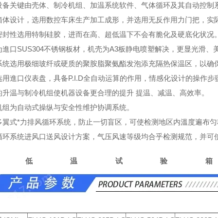
设备关键由壳体、制冷机组、加温系统软件、气体循环及其自动控制
箱体设计，选用数控车床生产加工成形，并选用无反作用力门把，实
密封性选用特制硅胶，进而在高、超低温下不会有脆化及硬底化状况
为進口SUS304不锈钢板材，机壳为A3板静电喷塑解决，更显光滑、
系统选用极细玻纤或硬质的聚胺脂聚氨酯发泡添充隔热保温区，以确
选用進口仪表盘，具备P.I.D全自动运算的作用，情感化设计的操作步
的升温与制冷机组使机器设备更合理的提升 提温、减温、高效率。
机组为自动式操纵与安全性维护协调系统。
多翼式*力排风循环系统，防止一切盲区，可使检测地区内溫度遍布匀
循环系统进风口送风设计方案，气压风速等级均合乎检测规范，并可
高低温试验