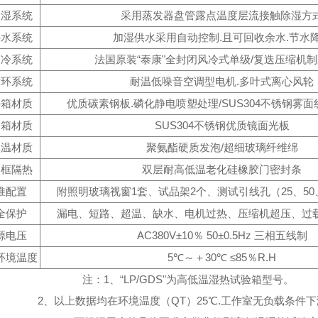
除湿系统
采用蒸发器盘管露点温度层流接触除湿方
供水系统
加湿供水采用自动控制.且可回收余水.节水
制冷系统
法国原装“泰康"全封闭风冷式单级/复迭压缩机
循环系统
耐温低噪音空调型电机.多叶式离心风轮
外箱材质
优质碳素钢板.磷化静电喷塑处理/SUS304不锈钢雾
内箱材质
SUS304不锈钢优质镜面光板
保温材质
聚氨酯硬质发泡/超细玻璃纤维绵
门框隔热
双层耐高低温老化硅橡胶门密封条
准配置
附照明玻璃视窗1套、试品架2个、测试引线孔（25、50、
全保护
漏电、短路、超温、缺水、电机过热、压缩机超压、过
源电压
AC380V±10％ 50±0.5Hz 三相五线制
环境温度
5℃～＋30℃ ≤85％R.H
注：1、“LP/GDS"为高低温湿热试验箱型号。
2、以上数据均在环境温度（QT）25℃.工作室无负载条件