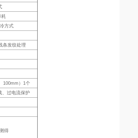
式
降耗
制冷方式
面线条发纹处理
100mm）1个
载、过电流保护
下测得