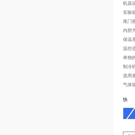
机器
实验
尾门
內胆
保温
温控
单独
制冷
选用
气体