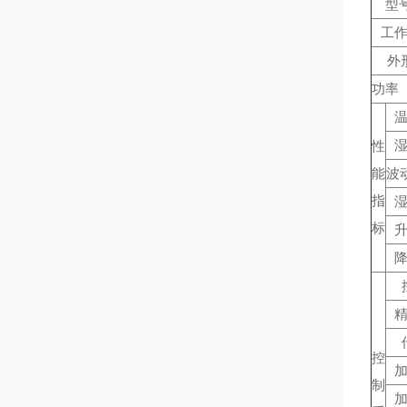
型号
工
外
功率（
性
能
波
指
标
控
制