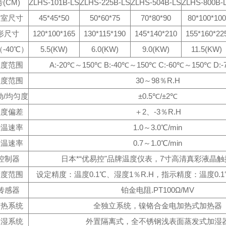
(CM)
ZLHS-101B-LS
ZLHS-225B-LS
ZLHS-504B-LS
ZLHS-800B-
作室尺寸
45*45*50
50*60*75
70*80*90
80*100*100
形尺寸
120*100*165
130*115*190
145*140*210
155*160*22
-40℃）
5.5(KW)
6.0(KW)
9.0(KW)
11.5(KW)
温度范围
A:-20℃～150℃ B:-40℃～150℃ C:-60℃～150℃ D:
湿度范围
30～98％R.H
动/均匀度
±0.5℃/±2℃
湿度偏差
＋2、-3％R.H
升温速率
1.0～3.0℃/min
降温速率
0.7～1.0℃/min
控制器
日本*“优易控"品牌温度仪表，7寸高清真彩液晶
精度范围
设定精度：温度0.1℃、湿度1％R.H，指示精度：温度0.1
传感器
铂金电阻.PT100Ω/MV
加热系统
全独立系统，镍铬合金电加热式加热器
加湿系统
外置隔离式，全不锈钢浅表面蒸发式加湿