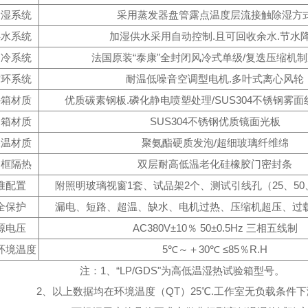
除湿系统
采用蒸发器盘管露点温度层流接触除湿方
供水系统
加湿供水采用自动控制.且可回收余水.节水
制冷系统
法国原装“泰康"全封闭风冷式单级/复迭压缩机
循环系统
耐温低噪音空调型电机.多叶式离心风轮
外箱材质
优质碳素钢板.磷化静电喷塑处理/SUS304不锈钢雾
内箱材质
SUS304不锈钢优质镜面光板
保温材质
聚氨酯硬质发泡/超细玻璃纤维绵
门框隔热
双层耐高低温老化硅橡胶门密封条
准配置
附照明玻璃视窗1套、试品架2个、测试引线孔（25、50、
全保护
漏电、短路、超温、缺水、电机过热、压缩机超压、过
源电压
AC380V±10％ 50±0.5Hz 三相五线制
环境温度
5℃～＋30℃ ≤85％R.H
注：1、“LP/GDS"为高低温湿热试验箱型号。
2、以上数据均在环境温度（QT）25℃.工作室无负载条件