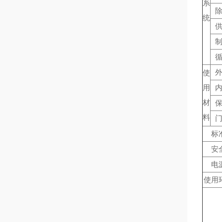
系
统
使
用
材
料
标
安
电
使用