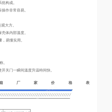
系统构成。
际操作非常容易。
。
美观大方。
保壳体內部溫度。
骤，易懂实用。
称。
使开关门一瞬间溫度升温時间快。
箱厂家价格表