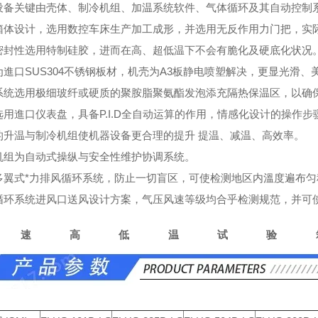
设备关键由壳体、制冷机组、加温系统软件、气体循环及其自动控制
箱体设计，选用数控车床生产加工成形，并选用无反作用力门把，实
密封性选用特制硅胶，进而在高、超低温下不会有脆化及硬底化状况
为進口SUS304不锈钢板材，机壳为A3板静电喷塑解决，更显光滑、
系统选用极细玻纤或硬质的聚胺脂聚氨酯发泡添充隔热保温区，以确
选用進口仪表盘，具备P.I.D全自动运算的作用，情感化设计的操作步
的升温与制冷机组使机器设备更合理的提升 提温、减温、高效率。
机组为自动式操纵与安全性维护协调系统。
多翼式*力排风循环系统，防止一切盲区，可使检测地区内溫度遍布匀
循环系统进风口送风设计方案，气压风速等级均合乎检测规范，并可
快速高低温试验