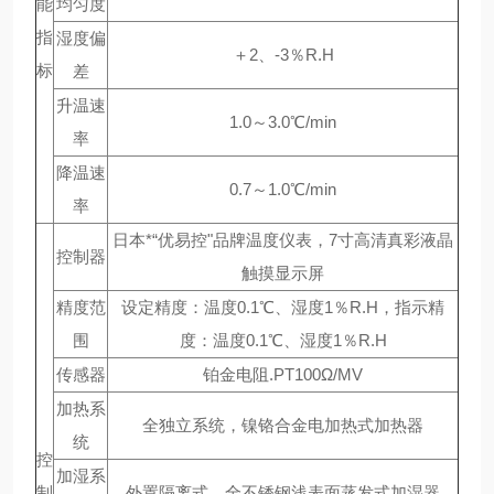
能
均匀度
指
湿度偏
＋2、-3％R.H
标
差
升温速
1.0～3.0℃/min
率
降温速
0.7～1.0℃/min
率
日本*“优易控"品牌温度仪表，7寸高清真彩液晶
控制器
触摸显示屏
精度范
设定精度：温度0.1℃、湿度1％R.H，指示精
围
度：温度0.1℃、湿度1％R.H
传感器
铂金电阻.PT100Ω/MV
加热系
全独立系统，镍铬合金电加热式加热器
统
控
加湿系
制
外置隔离式，全不锈钢浅表面蒸发式加湿器