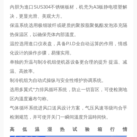
內胆为進口SUS304不锈钢板材，机壳为A3板静电喷塑解
决，更显光滑、美观大方。
保温系统选用极细玻纤或硬质的聚胺脂聚氨酯发泡添充隔
热保温区，以确保壳体內部溫度。
温控选用進口仪表盘，具备P.I.D全自动运算的作用，情感
化设计的操作步骤，易懂实用。
单独的升温与制冷机组使机器设备更合理的提升 提温、减
温、高效率。
制冷机组为自动式操纵与安全性维护协调系统。
选用多翼式*力排风循环系统，防止一切盲区，可使检测地
区内溫度遍布匀称。
气体循环系统进风口送风设计方案，气压风速等级均合乎
检测规范，并可使开关门一瞬间溫度升温時间快。
高低温湿热试验箱行情