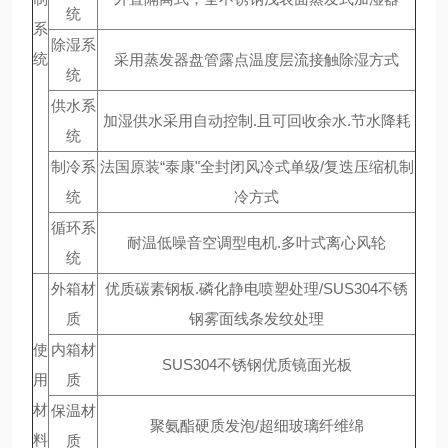
统
系
除湿系
统
采用蒸发器盘管露点温度层流接触除湿方式
统
供水系
加湿供水采用自动控制.且可回收余水.节水降耗
统
制冷系
法国原装“泰康"全封闭风冷式单级/复迭压缩机制
统
冷方式
循环系
耐温低噪音空调型电机.多叶式离心风轮
统
外箱材
优质碳素钢板.磷化静电喷塑处理/SUS304不锈
质
钢雾面线条发纹处理
使
内箱材
SUS304不锈钢优质镜面光板
用
质
材
保温材
聚氨酯硬质发泡/超细玻璃纤维绵
料
质