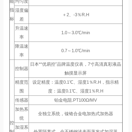
能
均匀度
指
湿度偏
＋2、-3％R.H
标
差
升温速
1.0～3.0℃/min
率
降温速
0.7～1.0℃/min
率
日本*“优易控"品牌温度仪表，7寸高清真彩液晶
控制器
触摸显示屏
精度范
设定精度：温度0.1℃、湿度1％R.H，指示精
围
度：温度0.1℃、湿度1％R.H
传感器
铂金电阻.PT100Ω/MV
加热系
全独立系统，镍铬合金电加热式加热器
统
控
加湿系
制
外置隔离式，全不锈钢浅表面蒸发式加湿器