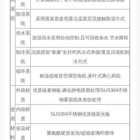
统
系
除湿系
统
采用蒸发器盘管露点温度层流接触除湿方式
统
供水系
加湿供水采用自动控制.且可回收余水.节水降耗
统
制冷系
法国原装“泰康"全封闭风冷式单级/复迭压缩机制
统
冷方式
循环系
耐温低噪音空调型电机.多叶式离心风轮
统
外箱材
优质碳素钢板.磷化静电喷塑处理/SUS304不锈
质
钢雾面线条发纹处理
使
内箱材
SUS304不锈钢优质镜面光板
用
质
材
保温材
聚氨酯硬质发泡/超细玻璃纤维绵
料
质