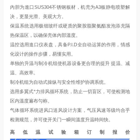
內胆为進口SUS304不锈钢板材，机壳为A3板静电喷塑解
决，更显光滑、美观大方。
保温系统选用极细玻纤或硬质的聚胺脂聚氨酯发泡添充隔
热保温区，以确保壳体內部溫度。
温控选用進口仪表盘，具备P.I.D全自动运算的作用，情感
化设计的操作步骤，易懂实用。
单独的升温与制冷机组使机器设备更合理的提升 提温、减
温、高效率。
制冷机组为自动式操纵与安全性维护协调系统。
选用多翼式*力排风循环系统，防止一切盲区，可使检测地
区内溫度遍布匀称。
气体循环系统进风口送风设计方案，气压风速等级均合乎
检测规范，并可使开关门一瞬间溫度升温時间快。
高低温试验箱订制报价