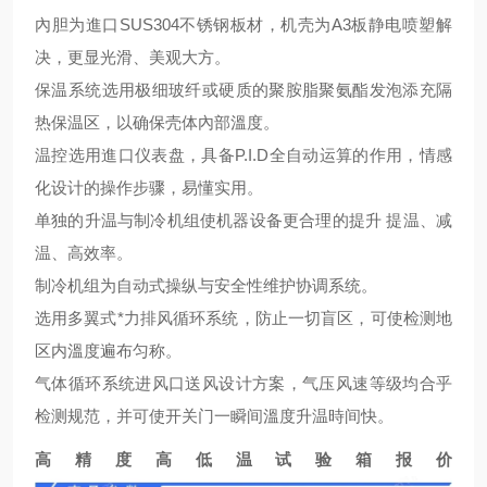
內胆为進口SUS304不锈钢板材，机壳为A3板静电喷塑解
决，更显光滑、美观大方。
保温系统选用极细玻纤或硬质的聚胺脂聚氨酯发泡添充隔
热保温区，以确保壳体內部溫度。
温控选用進口仪表盘，具备P.I.D全自动运算的作用，情感
化设计的操作步骤，易懂实用。
单独的升温与制冷机组使机器设备更合理的提升 提温、减
温、高效率。
制冷机组为自动式操纵与安全性维护协调系统。
选用多翼式*力排风循环系统，防止一切盲区，可使检测地
区内溫度遍布匀称。
气体循环系统进风口送风设计方案，气压风速等级均合乎
检测规范，并可使开关门一瞬间溫度升温時间快。
高精度高低温试验箱报价