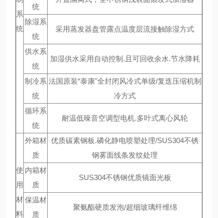
统
系
除湿系
统
采用蒸发器盘管露点温度层流接触除湿方式
统
供水系
加湿供水采用自动控制.且可回收余水.节水降耗
统
制冷系
法国原装“泰康"全封闭风冷式单级/复迭压缩机制
统
冷方式
循环系
耐温低噪音空调型电机.多叶式离心风轮
统
外箱材
优质碳素钢板.磷化静电喷塑处理/SUS304不锈
质
钢雾面线条发纹处理
使
内箱材
SUS304不锈钢优质镜面光板
用
质
材
保温材
聚氨酯硬质发泡/超细玻璃纤维绵
料
质