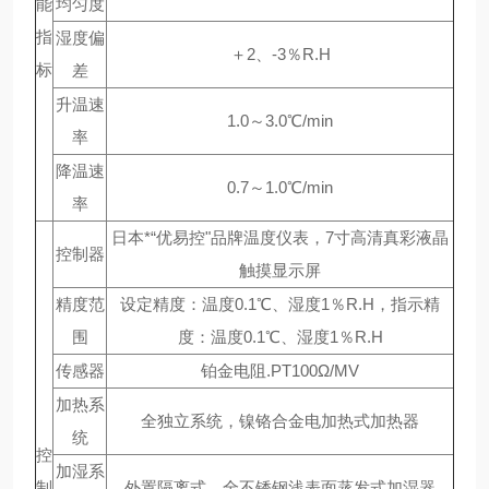
能
均匀度
指
湿度偏
＋2、-3％R.H
标
差
升温速
1.0～3.0℃/min
率
降温速
0.7～1.0℃/min
率
日本*“优易控"品牌温度仪表，7寸高清真彩液晶
控制器
触摸显示屏
精度范
设定精度：温度0.1℃、湿度1％R.H，指示精
围
度：温度0.1℃、湿度1％R.H
传感器
铂金电阻.PT100Ω/MV
加热系
全独立系统，镍铬合金电加热式加热器
统
控
加湿系
制
外置隔离式，全不锈钢浅表面蒸发式加湿器