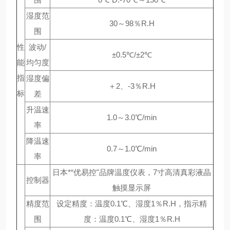
湿度范
30～98％R.H
围
性
波动/
±0.5℃/±2℃
能
均匀度
指
湿度偏
＋2、-3％R.H
标
差
升温速
1.0～3.0℃/min
率
降温速
0.7～1.0℃/min
率
日本*“优易控"品牌温度仪表，7寸高清真彩液晶
控制器
触摸显示屏
精度范
设定精度：温度0.1℃、湿度1％R.H，指示精
围
度：温度0.1℃、湿度1％R.H