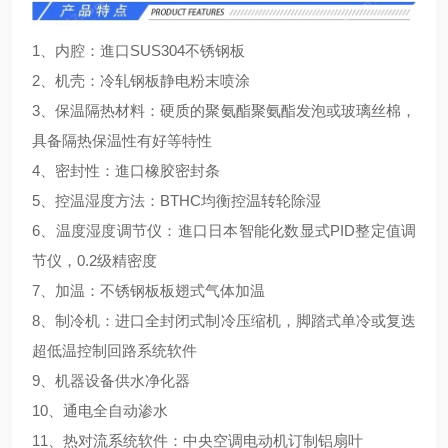
1、内腔：進口SUS304不锈钢板
2、机壳：冷轧钢板静电粉末喷涂
3、保温隔热材料：硬质的聚氨酯聚氨酯发泡或玻璃丝棉，
具备隔热保温性有好等特性
4、密封性：進口橡胶密封条
5、控温湿度方法：BTHC均衡控温转轮除湿
6、温度湿度调节仪：進口日本智能化数显式PID整定值调
节仪，0.2级精密度
7、加温：不锈钢板板翅式气体加温
8、制冷机：进口全封闭式制冷压缩机，脚踏式单冷或复迭
超低温控制回路系统软件
9、机器设备供水净化器
10、通电全自动渗水
11、热对流系统软件：中央空调电动机订制铝扇叶