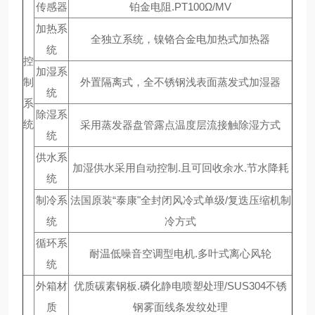
传感器
铂金电阻.PT100Ω/MV
加热系
全独立系统，镍铬合金电加热式加热器
统
控
加湿系
制
外置隔离式，全不锈钢浅表面蒸发式加湿器
统
系
除湿系
统
采用蒸发器盘管露点温度层流接触除湿方式
统
供水系
加湿供水采用自动控制.且可回收余水.节水降耗
统
制冷系
法国原装“泰康"全封闭风冷式单级/复迭压缩机制
统
冷方式
循环系
耐温低噪音空调型电机.多叶式离心风轮
统
外箱材
优质碳素钢板.磷化静电喷塑处理/SUS304不锈
质
钢雾面线条发纹处理