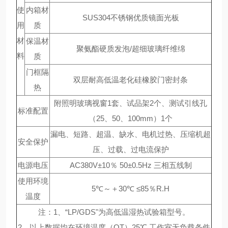
使
内箱材
SUS304不锈钢优质镜面光板
用
质
材
保温材
聚氨酯硬质发泡/超细玻璃纤维绵
料
质
门框隔
双层耐高低温老化硅橡胶门密封条
热
附照明玻璃视窗1套、试品架2个、测试引线孔
标准配置
（25、50、100mm）1个
漏电、短路、超温、缺水、电机过热、压缩机超
安全保护
压、过载、过电流保护
电源电压
AC380V±10％ 50±0.5Hz 三相五线制
使用环境
5℃～＋30℃ ≤85％R.H
温度
注：1、“LP/GDS"为高低温湿热试验箱型号。
2、以上数据均在环境温度（QT）25℃.工作室无负载条件