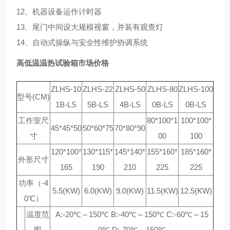
12、机器设备运作计时器
13、尾门中间设大规模视窗，并装有观查灯
14、自动式操纵与安全性维护协调系统
高低温温热试验箱市场价格
ZLHS-10
ZLHS-22
ZLHS-50
ZLHS-80
ZLHS-100
型号(CM)
1B-LS
5B-LS
4B-LS
0B-LS
0B-LS
工作室尺
80*100*1
100*100*
45*45*50
50*60*75
70*80*90
寸
00
100
120*100*
130*115*
145*140*
155*160*
185*160*
外形尺寸
165
190
210
225
225
功率（-4
5.5(KW)
6.0(KW)
9.0(KW)
11.5(KW)
12.5(KW)
0℃）
温度范
A:-20℃～150℃ B:-40℃～150℃ C:-60℃～15
围
0℃ D:-70℃～150℃