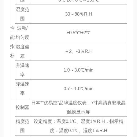
湿度范
30～98％R.H
围
性
波动/
±0.5℃/±2℃
能
均匀度
指
湿度偏
＋2、-3％R.H
标
差
升温速
1.0～3.0℃/min
率
降温速
0.7～1.0℃/min
率
日本*“优易控"品牌温度仪表，7寸高清真彩液晶
控制器
触摸显示屏
精度范
设定精度：温度0.1℃、湿度1％R.H，指示精
围
度：温度0.1℃、湿度1％R.H