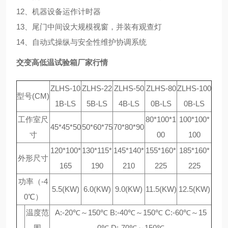
12、机器设备运作计时器
13、尾门中间设大规模视窗，并装有观查灯
14、自动式操纵与安全性维护协调系统
交变高低温试验箱厂家行情
ZLHS-10
ZLHS-22
ZLHS-50
ZLHS-80
ZLHS-100
型号(CM)
1B-LS
5B-LS
4B-LS
0B-LS
0B-LS
工作室尺
80*100*1
100*100*
45*45*50
50*60*75
70*80*90
寸
00
100
120*100*
130*115*
145*140*
155*160*
185*160*
外形尺寸
165
190
210
225
225
功率（-4
5.5(KW)
6.0(KW)
9.0(KW)
11.5(KW)
12.5(KW)
0℃）
温度范
A:-20℃～150℃ B:-40℃～150℃ C:-60℃～15
围
0℃ D:-70℃～150℃