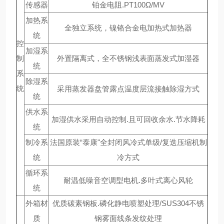
传感器
铂金电阻.PT100Ω/MV
加热系
全独立系统，镍铬合金电加热式加热器
统
控
加湿系
制
外置隔离式，全不锈钢浅表面蒸发式加湿器
统
系
除湿系
统
采用蒸发器盘管露点温度层流接触除湿方式
统
供水系
加湿供水采用自动控制.且可回收余水.节水降耗
统
制冷系
法国原装“泰康"全封闭风冷式单级/复迭压缩机制
统
冷方式
循环系
耐温低噪音空调型电机.多叶式离心风轮
统
外箱材
优质碳素钢板.磷化静电喷塑处理/SUS304不锈
质
钢雾面线条发纹处理