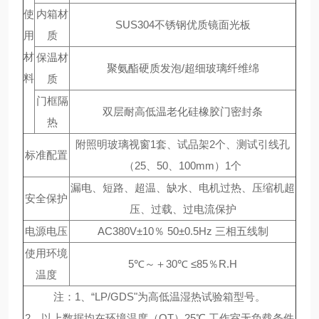
使
内箱材
SUS304不锈钢优质镜面光板
用
质
材
保温材
聚氨酯硬质发泡/超细玻璃纤维绵
料
质
门框隔
双层耐高低温老化硅橡胶门密封条
热
附照明玻璃视窗1套、试品架2个、测试引线孔
标准配置
（25、50、100mm）1个
漏电、短路、超温、缺水、电机过热、压缩机超
安全保护
压、过载、过电流保护
电源电压
AC380V±10％ 50±0.5Hz 三相五线制
使用环境
5℃～＋30℃ ≤85％R.H
温度
注：1、“LP/GDS"为高低温湿热试验箱型号。
2、以上数据均在环境温度（QT）25℃.工作室无负载条件