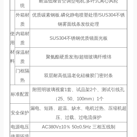
耐温低噪音空调型电机.多叶式离心风轮
统
外箱材
优质碳素钢板.磷化静电喷塑处理/SUS304不锈
质
钢雾面线条发纹处理
使
内箱材
SUS304不锈钢优质镜面光板
用
质
材
保温材
聚氨酯硬质发泡/超细玻璃纤维绵
料
质
门框隔
双层耐高低温老化硅橡胶门密封条
热
附照明玻璃视窗1套、试品架2个、测试引线孔
标准配置
（25、50、100mm）1个
漏电、短路、超温、缺水、电机过热、压缩机超
安全保护
压、过载、过电流保护
电源电压
AC380V±10％ 50±0.5Hz 三相五线制
使用环境