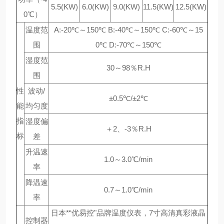
5.5(KW)
6.0(KW)
9.0(KW)
11.5(KW)
12.5(KW)
0℃）
温度范
A:-20℃～150℃ B:-40℃～150℃ C:-60℃～15
围
0℃ D:-70℃～150℃
湿度范
30～98％R.H
围
性
波动/
±0.5℃/±2℃
能
均匀度
指
湿度偏
＋2、-3％R.H
标
差
升温速
1.0～3.0℃/min
率
降温速
0.7～1.0℃/min
率
日本*“优易控"品牌温度仪表，7寸高清真彩液晶
控制器