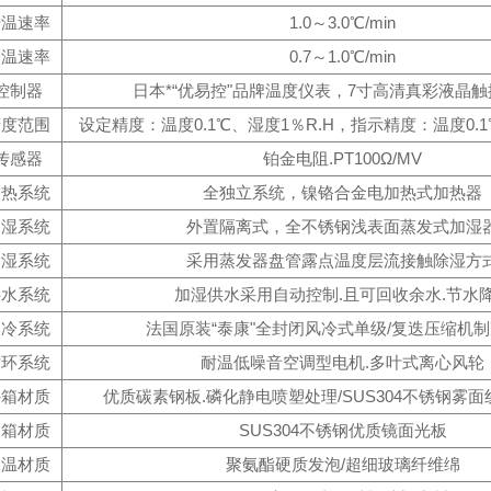
升温速率
1.0～3.0℃/min
降温速率
0.7～1.0℃/min
控制器
日本*“优易控"品牌温度仪表，7寸高清真彩液晶
精度范围
设定精度：温度0.1℃、湿度1％R.H，指示精度：温度0.1
传感器
铂金电阻.PT100Ω/MV
加热系统
全独立系统，镍铬合金电加热式加热器
加湿系统
外置隔离式，全不锈钢浅表面蒸发式加湿
除湿系统
采用蒸发器盘管露点温度层流接触除湿方
供水系统
加湿供水采用自动控制.且可回收余水.节水
制冷系统
法国原装“泰康"全封闭风冷式单级/复迭压缩机
循环系统
耐温低噪音空调型电机.多叶式离心风轮
外箱材质
优质碳素钢板.磷化静电喷塑处理/SUS304不锈钢雾
内箱材质
SUS304不锈钢优质镜面光板
保温材质
聚氨酯硬质发泡/超细玻璃纤维绵