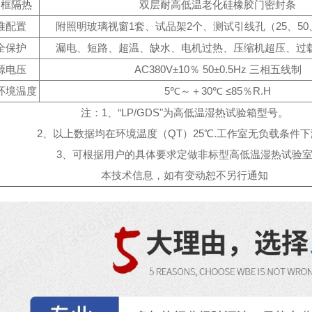
门框隔热
双层耐高低温老化硅橡胶门密封条
准配置
附照明玻璃视窗1套、试品架2个、测试引线孔（25、50、
全保护
漏电、短路、超温、缺水、电机过热、压缩机超压、过
源电压
AC380V±10％ 50±0.5Hz 三相五线制
环境温度
5℃～＋30℃ ≤85％R.H
注：1、“LP/GDS"为高低温湿热试验箱型号。
2、以上数据均在环境温度（QT）25℃.工作室无负载条件
3、可根据用户的具体要求定做非标型高低温湿热试验
本技术信息，如有变动恕不另行通知