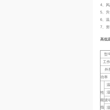
4、
5、
6、
7、
高低
型号
工
外
功率（
性
能
波
指