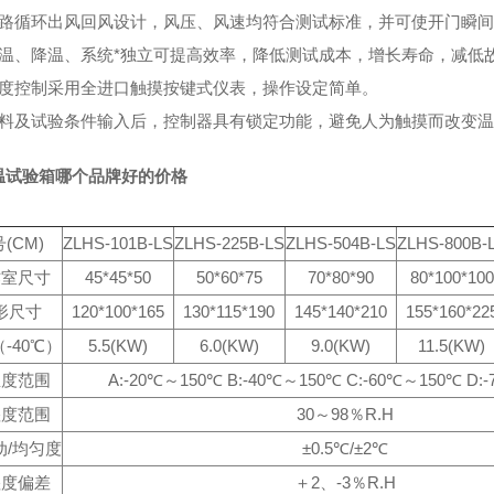
风路循环出风回风设计，风压、风速均符合测试标准，并可使开门瞬
升温、降温、系统*独立可提高效率，降低测试成本，增长寿命，减低
温度控制采用全进口触摸按键式仪表，操作设定简单。
资料及试验条件输入后，控制器具有锁定功能，避免人为触摸而改变
温试验箱哪个品牌好的价格
(CM)
ZLHS-101B-LS
ZLHS-225B-LS
ZLHS-504B-LS
ZLHS-800B-
作室尺寸
45*45*50
50*60*75
70*80*90
80*100*100
形尺寸
120*100*165
130*115*190
145*140*210
155*160*22
-40℃）
5.5(KW)
6.0(KW)
9.0(KW)
11.5(KW)
温度范围
A:-20℃～150℃ B:-40℃～150℃ C:-60℃～150℃ D:
湿度范围
30～98％R.H
动/均匀度
±0.5℃/±2℃
湿度偏差
＋2、-3％R.H