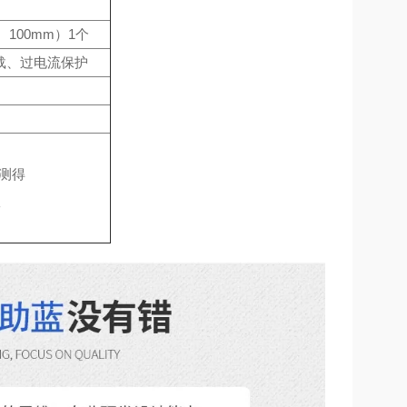
100mm）1个
载、过电流保护
下测得
室