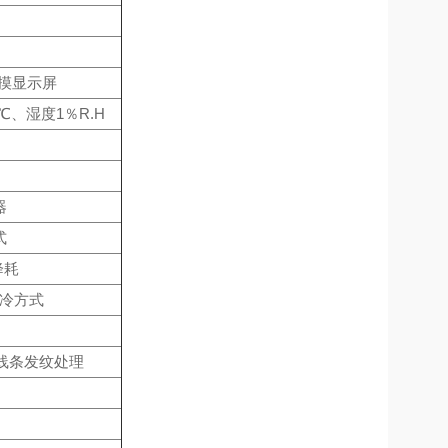
触摸显示屏
℃、湿度1％R.H
器
式
降耗
制冷方式
面线条发纹处理