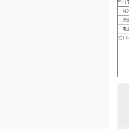
料
标
安
电
使用