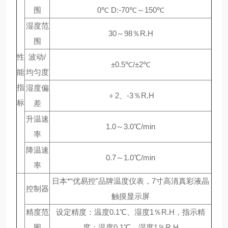
围
0℃ D:-70℃～150℃
湿度范
30～98％R.H
围
性
波动/
±0.5℃/±2℃
能
均匀度
指
湿度偏
＋2、-3％R.H
标
差
升温速
1.0～3.0℃/min
率
降温速
0.7～1.0℃/min
率
日本*“优易控"品牌温度仪表，7寸高清真彩液晶
控制器
触摸显示屏
精度范
设定精度：温度0.1℃、湿度1％R.H，指示精
围
度：温度0.1℃、湿度1％R.H