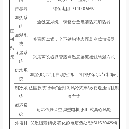
传感器
铂金电阻.PT100Ω/MV
加热系
全独立系统，镍铬合金电加热式加热器
统
控
加湿系
制
外置隔离式，全不锈钢浅表面蒸发式加湿器
统
系
除湿系
统
采用蒸发器盘管露点温度层流接触除湿方式
统
供水系
加湿供水采用自动控制.且可回收余水.节水降耗
统
制冷系
法国原装“泰康"全封闭风冷式单级/复迭压缩机制
统
冷方式
循环系
耐温低噪音空调型电机.多叶式离心风轮
统
外箱材
优质碳素钢板.磷化静电喷塑处理/SUS304不锈