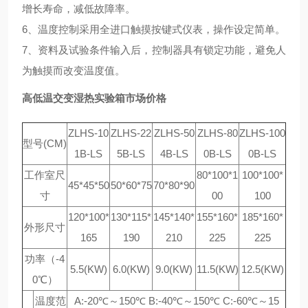
增长寿命，减低故障率。
6、温度控制采用全进口触摸按键式仪表，操作设定简单。
7、资料及试验条件输入后，控制器具有锁定功能，避免人
为触摸而改变温度值。
高低温交变湿热实验箱市场价格
ZLHS-10
ZLHS-22
ZLHS-50
ZLHS-80
ZLHS-100
型号(CM)
1B-LS
5B-LS
4B-LS
0B-LS
0B-LS
工作室尺
80*100*1
100*100*
45*45*50
50*60*75
70*80*90
寸
00
100
120*100*
130*115*
145*140*
155*160*
185*160*
外形尺寸
165
190
210
225
225
功率（-4
5.5(KW)
6.0(KW)
9.0(KW)
11.5(KW)
12.5(KW)
0℃）
温度范
A:-20℃～150℃ B:-40℃～150℃ C:-60℃～15