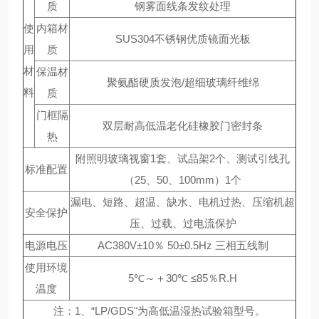
质
钢雾面线条发纹处理
使
内箱材
SUS304不锈钢优质镜面光板
用
质
材
保温材
聚氨酯硬质发泡/超细玻璃纤维绵
料
质
门框隔
双层耐高低温老化硅橡胶门密封条
热
附照明玻璃视窗1套、试品架2个、测试引线孔
标准配置
（25、50、100mm）1个
漏电、短路、超温、缺水、电机过热、压缩机超
安全保护
压、过载、过电流保护
电源电压
AC380V±10％ 50±0.5Hz 三相五线制
使用环境
5℃～＋30℃ ≤85％R.H
温度
注：1、“LP/GDS"为高低温湿热试验箱型号。