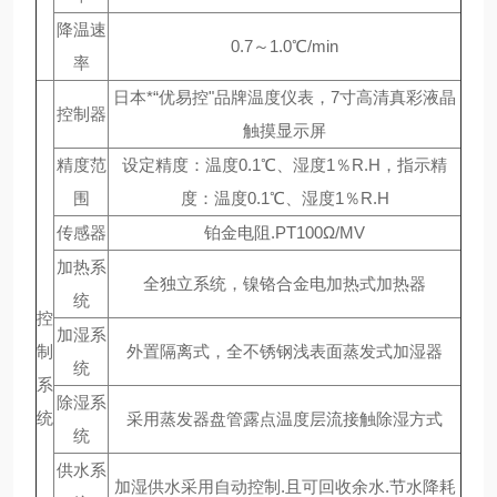
降温速
0.7～1.0℃/min
率
日本*“优易控"品牌温度仪表，7寸高清真彩液晶
控制器
触摸显示屏
精度范
设定精度：温度0.1℃、湿度1％R.H，指示精
围
度：温度0.1℃、湿度1％R.H
传感器
铂金电阻.PT100Ω/MV
加热系
全独立系统，镍铬合金电加热式加热器
统
控
加湿系
制
外置隔离式，全不锈钢浅表面蒸发式加湿器
统
系
除湿系
统
采用蒸发器盘管露点温度层流接触除湿方式
统
供水系
加湿供水采用自动控制.且可回收余水.节水降耗