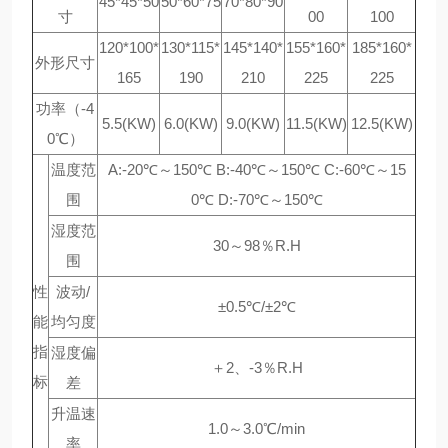
45*45*50
50*60*75
70*80*90
寸
00
100
120*100*
130*115*
145*140*
155*160*
185*160*
外形尺寸
165
190
210
225
225
功率（-4
5.5(KW)
6.0(KW)
9.0(KW)
11.5(KW)
12.5(KW)
0℃）
温度范
A:-20℃～150℃ B:-40℃～150℃ C:-60℃～15
围
0℃ D:-70℃～150℃
湿度范
30～98％R.H
围
性
波动/
±0.5℃/±2℃
能
均匀度
指
湿度偏
＋2、-3％R.H
标
差
升温速
1.0～3.0℃/min
率