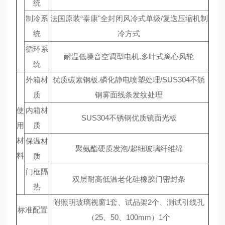
统
制冷系
法国原装“泰康"全封闭风冷式单级/复迭压缩机制
统
冷方式
循环系
耐温低噪音空调型电机.多叶式离心风轮
统
外箱材
优质碳素钢板.磷化静电喷塑处理/SUS304不锈
质
钢雾面线条发纹处理
使
内箱材
SUS304不锈钢优质镜面光板
用
质
材
保温材
聚氨酯硬质发泡/超细玻璃纤维绵
料
质
门框隔
双层耐高低温老化硅橡胶门密封条
热
附照明玻璃视窗1套、试品架2个、测试引线孔
标准配置
（25、50、100mm）1个