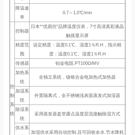
降温速
0.7～1.0℃/min
率
日本*“优易控"品牌温度仪表，7寸高清真彩液晶
控制器
触摸显示屏
精度范
设定精度：温度0.1℃、湿度1％R.H，指示精
围
度：温度0.1℃、湿度1％R.H
传感器
铂金电阻.PT100Ω/MV
加热系
全独立系统，镍铬合金电加热式加热器
统
控
加湿系
制
外置隔离式，全不锈钢浅表面蒸发式加湿器
统
系
除湿系
统
采用蒸发器盘管露点温度层流接触除湿方式
统
供水系
加湿供水采用自动控制.且可回收余水.节水降耗