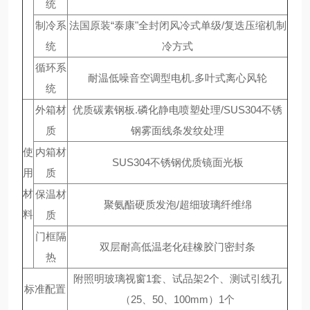
统
制冷系
法国原装“泰康"全封闭风冷式单级/复迭压缩机制
统
冷方式
循环系
耐温低噪音空调型电机.多叶式离心风轮
统
外箱材
优质碳素钢板.磷化静电喷塑处理/SUS304不锈
质
钢雾面线条发纹处理
使
内箱材
SUS304不锈钢优质镜面光板
用
质
材
保温材
聚氨酯硬质发泡/超细玻璃纤维绵
料
质
门框隔
双层耐高低温老化硅橡胶门密封条
热
附照明玻璃视窗1套、试品架2个、测试引线孔
标准配置
（25、50、100mm）1个