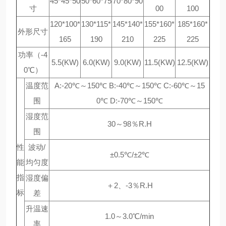
45*45*50
50*60*75
70*80*90
寸
00
100
120*100*
130*115*
145*140*
155*160*
185*160*
外形尺寸
165
190
210
225
225
功率（-4
5.5(KW)
6.0(KW)
9.0(KW)
11.5(KW)
12.5(KW)
0℃）
温度范
A:-20℃～150℃ B:-40℃～150℃ C:-60℃～15
围
0℃ D:-70℃～150℃
湿度范
30～98％R.H
围
性
波动/
±0.5℃/±2℃
能
均匀度
指
湿度偏
＋2、-3％R.H
标
差
升温速
1.0～3.0℃/min
率