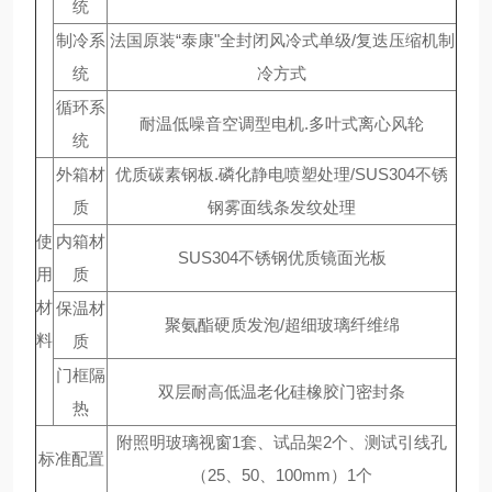
统
制冷系
法国原装“泰康"全封闭风冷式单级/复迭压缩机制
统
冷方式
循环系
耐温低噪音空调型电机.多叶式离心风轮
统
外箱材
优质碳素钢板.磷化静电喷塑处理/SUS304不锈
质
钢雾面线条发纹处理
使
内箱材
SUS304不锈钢优质镜面光板
用
质
材
保温材
聚氨酯硬质发泡/超细玻璃纤维绵
料
质
门框隔
双层耐高低温老化硅橡胶门密封条
热
附照明玻璃视窗1套、试品架2个、测试引线孔
标准配置
（25、50、100mm）1个