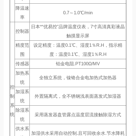
降温速
0.7～1.0℃/min
率
日本*“优易控"品牌温度仪表，7寸高清真彩液晶
控制器
触摸显示屏
精度范
设定精度：温度0.1℃、湿度1％R.H，指示精
围
度：温度0.1℃、湿度1％R.H
传感器
铂金电阻.PT100Ω/MV
加热系
全独立系统，镍铬合金电加热式加热器
统
控
加湿系
制
外置隔离式，全不锈钢浅表面蒸发式加湿器
统
系
除湿系
统
采用蒸发器盘管露点温度层流接触除湿方式
统
供水系
加湿供水采用自动控制.且可回收余水.节水降耗