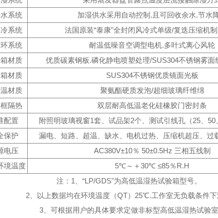
供水系统
加湿供水采用自动控制.且可回收余水.节水
制冷系统
法国原装“泰康"全封闭风冷式单级/复迭压缩机
循环系统
耐温低噪音空调型电机.多叶式离心风轮
外箱材质
优质碳素钢板.磷化静电喷塑处理/SUS304不锈钢雾
内箱材质
SUS304不锈钢优质镜面光板
保温材质
聚氨酯硬质发泡/超细玻璃纤维绵
门框隔热
双层耐高低温老化硅橡胶门密封条
准配置
附照明玻璃视窗1套、试品架2个、测试引线孔（25、50、
全保护
漏电、短路、超温、缺水、电机过热、压缩机超压、过
源电压
AC380V±10％ 50±0.5Hz 三相五线制
环境温度
5℃～＋30℃ ≤85％R.H
注：1、“LP/GDS"为高低温湿热试验箱型号。
2、以上数据均在环境温度（QT）25℃.工作室无负载条件
3、可根据用户的具体要求定做非标型高低温湿热试验