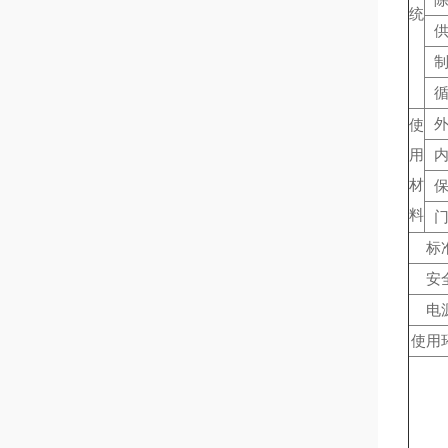
统
使
用
材
料
标
安
电
使用