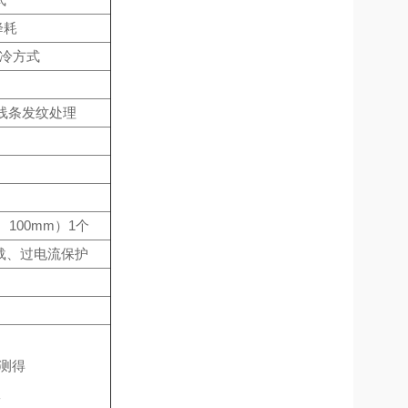
降耗
制冷方式
面线条发纹处理
100mm）1个
载、过电流保护
下测得
室