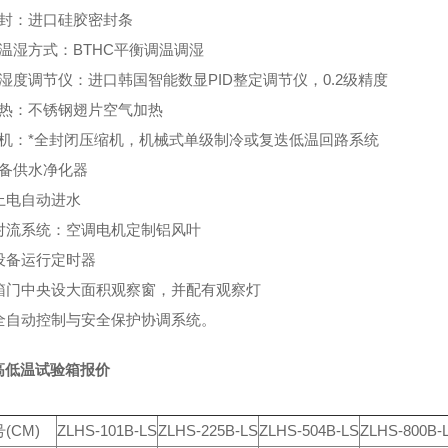
密封：进口硅胶密封条
控温湿方式：BTHC平衡调温调湿
湿度调节仪：进口韩国智能数显PID整定调节仪，0.2级精度
加热：不锈钢翅片空气加热
冷机：*全封闭压缩机，机械式单级制冷或复迭低温回路系统
设备供水净化器
上电自动进水
、对流系统：空调电机定制铝风叶
、设备运行定时器
、箱门中央设大面积观察窗，并配有观察灯
、全自动控制与安全保护协调系统。
高低温试验箱报价
(CM)
ZLHS-101B-LS
ZLHS-225B-LS
ZLHS-504B-LS
ZLHS-800B-