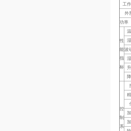
工
外
功率（
性
能
波
指
标
控
制
系