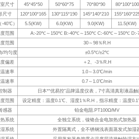
作室尺寸
45*45*50
50*60*75
70*80*90
80*100*100
形尺寸
120*100*165
130*115*190
145*140*210
155*160*22
-40℃）
5.5(KW)
6.0(KW)
9.0(KW)
11.5(KW)
温度范围
A:-20℃～150℃ B:-40℃～150℃ C:-60℃～150℃ D:
湿度范围
30～98％R.H
动/均匀度
±0.5℃/±2℃
湿度偏差
＋2、-3％R.H
升温速率
1.0～3.0℃/min
降温速率
0.7～1.0℃/min
控制器
日本*“优易控"品牌温度仪表，7寸高清真彩液晶
精度范围
设定精度：温度0.1℃、湿度1％R.H，指示精度：温度0.1
传感器
铂金电阻.PT100Ω/MV
加热系统
全独立系统，镍铬合金电加热式加热器
加湿系统
外置隔离式，全不锈钢浅表面蒸发式加湿
除湿系统
采用蒸发器盘管露点温度层流接触除湿方