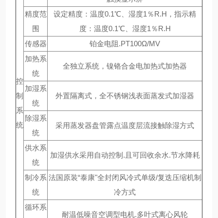
精度范
设定精度：温度0.1℃、湿度1％R.H，指示精
围
度：温度0.1℃、湿度1％R.H
传感器
铂金电阻.PT100Ω/MV
加热系
全独立系统，镍铬合金电加热式加热器
统
控
加湿系
制
外置隔离式，全不锈钢浅表面蒸发式加湿器
统
系
除湿系
统
采用蒸发器盘管露点温度层流接触除湿方式
统
供水系
加湿供水采用自动控制.且可回收余水.节水降耗
统
制冷系
法国原装“泰康"全封闭风冷式单级/复迭压缩机制
统
冷方式
循环系
耐温低噪音空调型电机.多叶式离心风轮