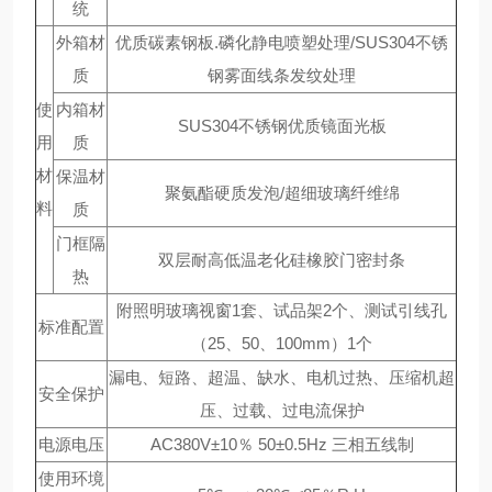
统
外箱材
优质碳素钢板.磷化静电喷塑处理/SUS304不锈
质
钢雾面线条发纹处理
使
内箱材
SUS304不锈钢优质镜面光板
用
质
材
保温材
聚氨酯硬质发泡/超细玻璃纤维绵
料
质
门框隔
双层耐高低温老化硅橡胶门密封条
热
附照明玻璃视窗1套、试品架2个、测试引线孔
标准配置
（25、50、100mm）1个
漏电、短路、超温、缺水、电机过热、压缩机超
安全保护
压、过载、过电流保护
电源电压
AC380V±10％ 50±0.5Hz 三相五线制
使用环境