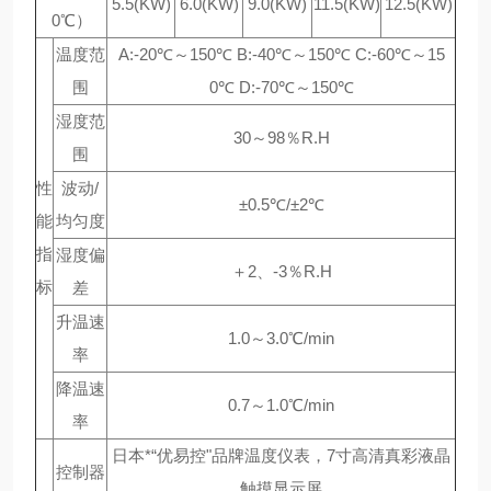
5.5(KW)
6.0(KW)
9.0(KW)
11.5(KW)
12.5(KW)
0℃）
温度范
A:-20℃～150℃ B:-40℃～150℃ C:-60℃～15
围
0℃ D:-70℃～150℃
湿度范
30～98％R.H
围
性
波动/
±0.5℃/±2℃
能
均匀度
指
湿度偏
＋2、-3％R.H
标
差
升温速
1.0～3.0℃/min
率
降温速
0.7～1.0℃/min
率
日本*“优易控"品牌温度仪表，7寸高清真彩液晶
控制器
触摸显示屏