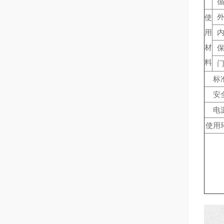
使
用
材
料
标
安
电
使用