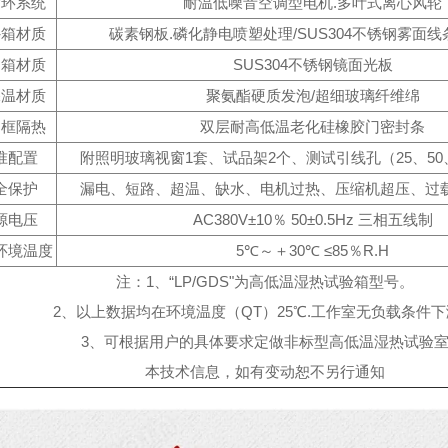
循环系统
耐温低噪音空调型电机.多叶式离心风轮
外箱材质
碳素钢板.磷化静电喷塑处理/SUS304不锈钢雾面
内箱材质
SUS304不锈钢镜面光板
保温材质
聚氨酯硬质发泡/超细玻璃纤维绵
门框隔热
双层耐高低温老化硅橡胶门密封条
准配置
附照明玻璃视窗1套、试品架2个、测试引线孔（25、50、
全保护
漏电、短路、超温、缺水、电机过热、压缩机超压、过
源电压
AC380V±10％ 50±0.5Hz 三相五线制
环境温度
5℃～＋30℃ ≤85％R.H
注：1、“LP/GDS"为高低温湿热试验箱型号。
2、以上数据均在环境温度（QT）25℃.工作室无负载条件
3、可根据用户的具体要求定做非标型高低温湿热试验
本技术信息，如有变动恕不另行通知