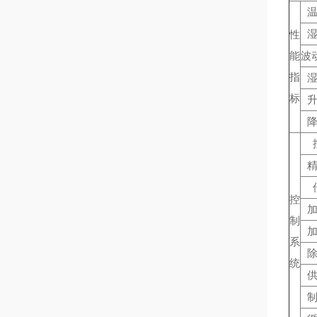
性
能
波
指
标
控
制
系
统