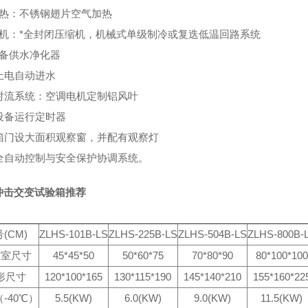
加热：不锈钢翅片空气加热
冷机：*全封闭压缩机，机械式单级制冷或复迭低温回路系统
设备供水净化器
上电自动进水
、对流系统：空调电机定制铝风叶
、设备运行定时器
、箱门设大面积观察窗，并配有观察灯
、全自动控制与安全保护协调系统。
冲击交变试验箱推荐
(CM)
ZLHS-101B-LS
ZLHS-225B-LS
ZLHS-504B-LS
ZLHS-800B-
作室尺寸
45*45*50
50*60*75
70*80*90
80*100*100
形尺寸
120*100*165
130*115*190
145*140*210
155*160*22
-40℃）
5.5(KW)
6.0(KW)
9.0(KW)
11.5(KW)