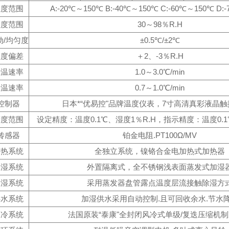
温度范围
A:-20℃～150℃ B:-40℃～150℃ C:-60℃～150℃ D:
湿度范围
30～98％R.H
动/均匀度
±0.5℃/±2℃
湿度偏差
＋2、-3％R.H
升温速率
1.0～3.0℃/min
降温速率
0.7～1.0℃/min
控制器
日本*“优易控"品牌温度仪表，7寸高清真彩液晶
精度范围
设定精度：温度0.1℃、湿度1％R.H，指示精度：温度0.1
传感器
铂金电阻.PT100Ω/MV
加热系统
全独立系统，镍铬合金电加热式加热器
加湿系统
外置隔离式，全不锈钢浅表面蒸发式加湿
除湿系统
采用蒸发器盘管露点温度层流接触除湿方
供水系统
加湿供水采用自动控制.且可回收余水.节水
制冷系统
法国原装“泰康"全封闭风冷式单级/复迭压缩机