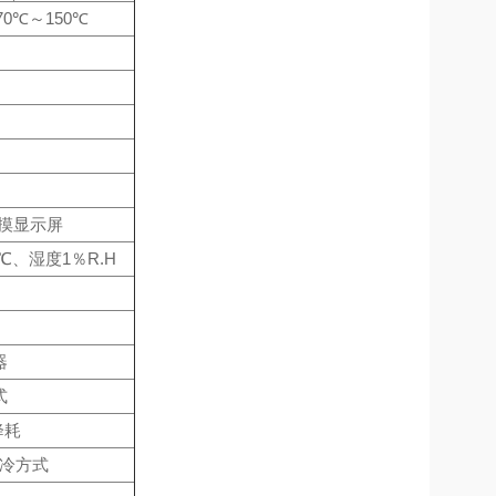
-70℃～150℃
触摸显示屏
℃、湿度1％R.H
器
式
降耗
制冷方式