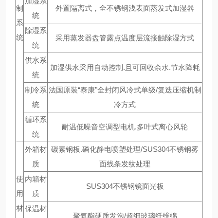
加湿系
制
外置隔离式，全不锈钢浅表面蒸发式加湿器
统
系
除湿系
统
采用蒸发器盘管露点温度层流接触除湿方式
统
供水系
加湿供水采用自动控制.且可回收余水.节水降耗
统
制冷系
法国原装“泰康"全封闭风冷式单级/复迭压缩机制
统
冷方式
循环系
耐温低噪音空调型电机.多叶式离心风轮
统
外箱材
碳素钢板.磷化静电喷塑处理/SUS304不锈钢雾
质
面线条发纹处理
使
内箱材
SUS304不锈钢镜面光板
用
质
材
保温材
聚氨酯硬质发泡/超细玻璃纤维绵