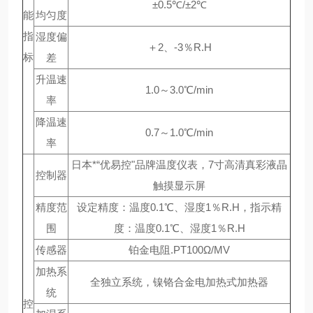
±0.5℃/±2℃
能
均匀度
指
湿度偏
＋2、-3％R.H
标
差
升温速
1.0～3.0℃/min
率
降温速
0.7～1.0℃/min
率
日本*“优易控"品牌温度仪表，7寸高清真彩液晶
控制器
触摸显示屏
精度范
设定精度：温度0.1℃、湿度1％R.H，指示精
围
度：温度0.1℃、湿度1％R.H
传感器
铂金电阻.PT100Ω/MV
加热系
全独立系统，镍铬合金电加热式加热器
统
控