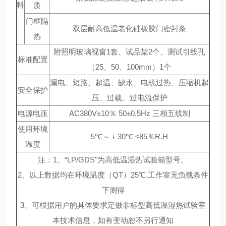
料
质
门框隔
双层耐高低温老化硅橡胶门密封条
热
附照明玻璃视窗1套、试品架2个、测试引线孔
标准配置
（25、50、100mm）1个
漏电、短路、超温、缺水、电机过热、压缩机超
安全保护
压、过载、过电流保护
电源电压
AC380V±10％ 50±0.5Hz 三相五线制
使用环境
5℃～＋30℃ ≤85％R.H
温度
注：1、“LP/GDS"为高低温湿热试验箱型号。
2、以上数据均在环境温度（QT）25℃.工作室无负载条件
下测得
3、可根据用户的具体要求定做非标型高低温湿热试验室
本技术信息，如有变动恕不另行通知