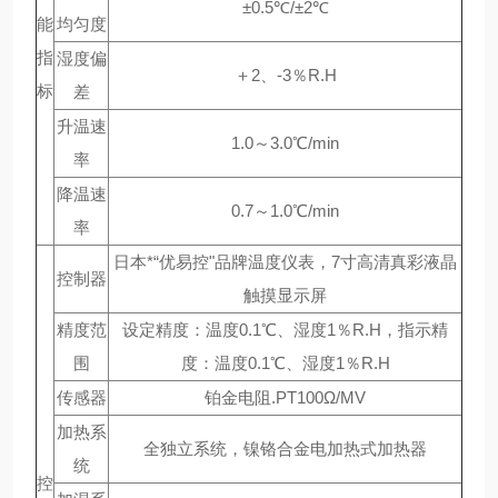
±0.5℃/±2℃
能
均匀度
指
湿度偏
＋2、-3％R.H
标
差
升温速
1.0～3.0℃/min
率
降温速
0.7～1.0℃/min
率
日本*“优易控"品牌温度仪表，7寸高清真彩液晶
控制器
触摸显示屏
精度范
设定精度：温度0.1℃、湿度1％R.H，指示精
围
度：温度0.1℃、湿度1％R.H
传感器
铂金电阻.PT100Ω/MV
加热系
全独立系统，镍铬合金电加热式加热器
统
控