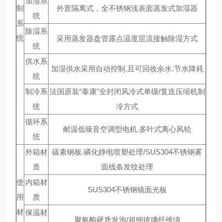
加湿系
制
外置隔离式，全不锈钢浅表面蒸发式加湿器
统
系
除湿系
统
采用蒸发器盘管露点温度层流接触除湿方式
统
供水系
加湿供水采用自动控制.且可回收余水.节水降耗
统
制冷系
法国原装“泰康"全封闭风冷式单级/复迭压缩机制
统
冷方式
循环系
耐温低噪音空调型电机.多叶式离心风轮
统
外箱材
碳素钢板.磷化静电喷塑处理/SUS304不锈钢雾
质
面线条发纹处理
使
内箱材
SUS304不锈钢镜面光板
用
质
材
保温材
聚氨酯硬质发泡/超细玻璃纤维绵