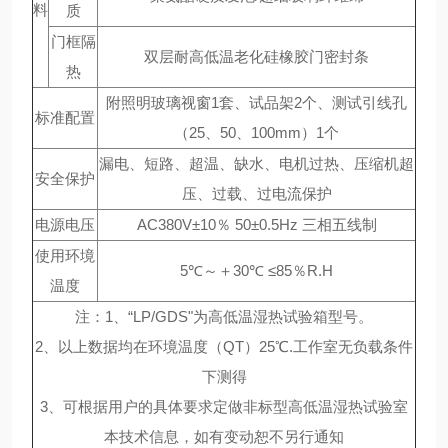
料
质
门框隔
双层耐高低温老化硅橡胶门密封条
热
附照明玻璃视窗1套、试品架2个、测试引线孔
标准配置
（25、50、100mm）1个
漏电、短路、超温、缺水、电机过热、压缩机超
安全保护
压、过载、过电流保护
电源电压
AC380V±10％ 50±0.5Hz 三相五线制
使用环境
5℃～＋30℃ ≤85％R.H
温度
注：1、“LP/GDS"为高低温湿热试验箱型号。
2、以上数据均在环境温度（QT）25℃.工作室无负载条件
下测得
3、可根据用户的具体要求定做非标型高低温湿热试验室
本技术信息，如有变动恕不另行通知