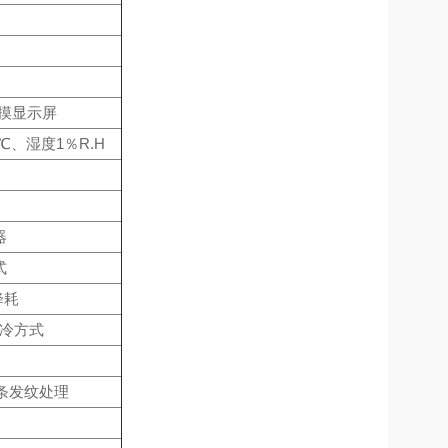
触摸显示屏
℃、湿度1％R.H
器
式
降耗
制冷方式
线条发纹处理