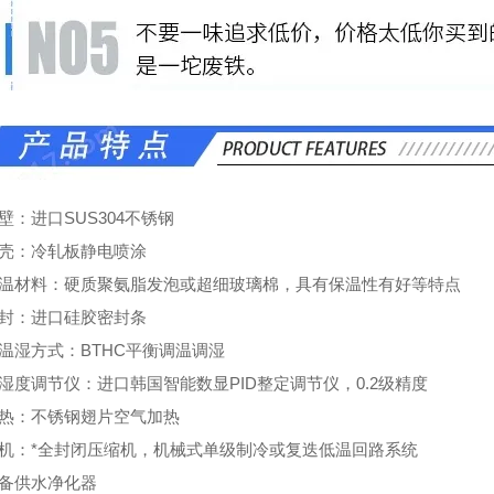
壁：进口SUS304不锈钢
外壳：冷轧板静电喷涂
保温材料：硬质聚氨脂发泡或超细玻璃棉，具有保温性有好等特点
密封：进口硅胶密封条
控温湿方式：BTHC平衡调温调湿
湿度调节仪：进口韩国智能数显PID整定调节仪，0.2级精度
加热：不锈钢翅片空气加热
冷机：*全封闭压缩机，机械式单级制冷或复迭低温回路系统
设备供水净化器