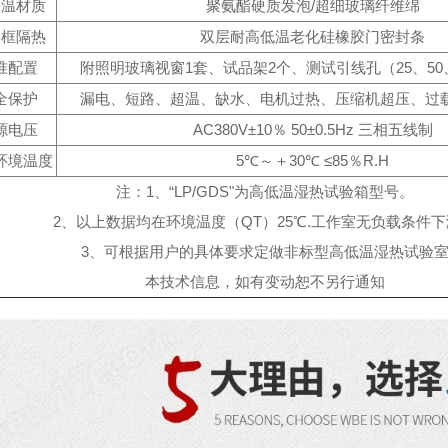
保温材质
聚氨酯硬质发泡/超细玻璃纤维绵
门框隔热
双层耐高低温老化硅橡胶门密封条
准配置
附照明玻璃视窗1套、试品架2个、测试引线孔（25、50、
全保护
漏电、短路、超温、缺水、电机过热、压缩机超压、过
源电压
AC380V±10％ 50±0.5Hz 三相五线制
环境温度
5℃～＋30℃ ≤85％R.H
注：1、“LP/GDS"为高低温湿热试验箱型号。
2、以上数据均在环境温度（QT）25℃.工作室无负载条件
3、可根据用户的具体要求定做非标型高低温湿热试验
本技术信息，如有变动恕不另行通知