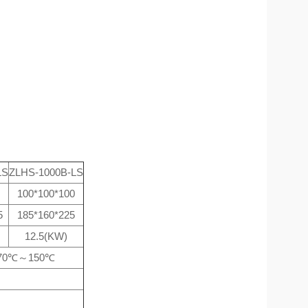
LS
ZLHS-1000B-LS
100*100*100
5
185*160*225
12.5(KW)
-70℃～150℃