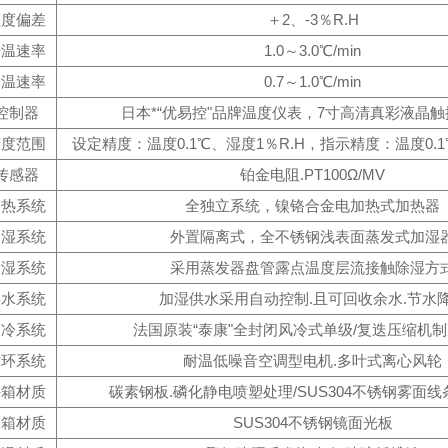
湿度偏差
＋2、-3％R.H
升温速率
1.0～3.0℃/min
降温速率
0.7～1.0℃/min
控制器
日本*“优易控"品牌温度仪表，7寸高清真彩液晶
精度范围
设定精度：温度0.1℃、湿度1％R.H，指示精度：温度0.1
传感器
铂金电阻.PT100Ω/MV
加热系统
全独立系统，镍铬合金电加热式加热器
加湿系统
外置隔离式，全不锈钢浅表面蒸发式加湿
除湿系统
采用蒸发器盘管露点温度层流接触除湿方
供水系统
加湿供水采用自动控制.且可回收余水.节水
制冷系统
法国原装“泰康"全封闭风冷式单级/复迭压缩机
循环系统
耐温低噪音空调型电机.多叶式离心风轮
外箱材质
碳素钢板.磷化静电喷塑处理/SUS304不锈钢雾面
内箱材质
SUS304不锈钢镜面光板