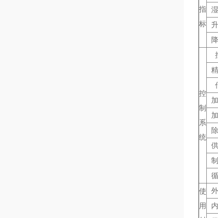
指
标
控
制
系
统
使
用