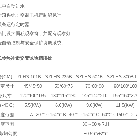
上电自动进水
、对流系统：空调电机定制铝风叶
、设备运行定时器
、箱门设大面积观察窗，并配有观察灯
、全自动控制与安全保护协调系统。
式冷热冲击交变试验箱用处
(CM)
ZLHS-101B-LS
ZLHS-225B-LS
ZLHS-504B-LS
ZLHS-800B-
作室尺寸
45*45*50
50*60*75
70*80*90
80*100*100
形尺寸
120*100*165
130*115*190
145*140*210
155*160*22
-40℃）
5.5(KW)
6.0(KW)
9.0(KW)
11.5(KW)
温度范围
A:-20℃～150℃ B:-40℃～150℃ C:-60℃～150℃ D:
湿度范围
30～98％R.H
动/均匀度
±0.5℃/±2℃