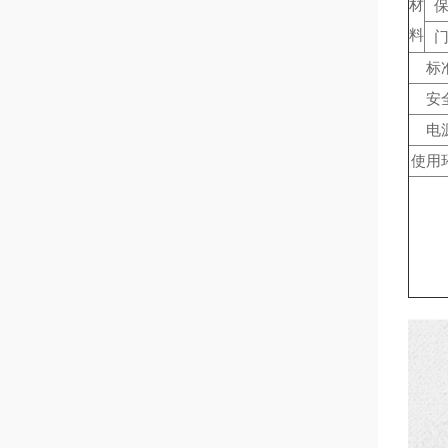
材
料
标
安
电
使用