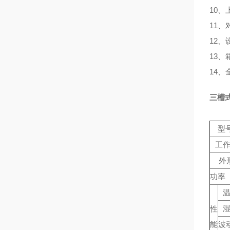
10、
11
12
13
14
三槽
型号
工
外
功率（
性
能
波