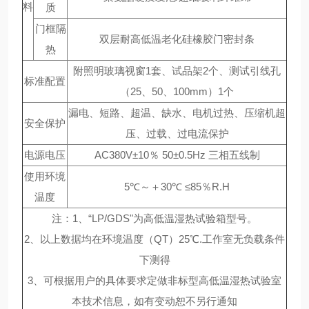
料
质
门框隔
双层耐高低温老化硅橡胶门密封条
热
附照明玻璃视窗1套、试品架2个、测试引线孔
标准配置
（25、50、100mm）1个
漏电、短路、超温、缺水、电机过热、压缩机超
安全保护
压、过载、过电流保护
电源电压
AC380V±10％ 50±0.5Hz 三相五线制
使用环境
5℃～＋30℃ ≤85％R.H
温度
注：1、“LP/GDS"为高低温湿热试验箱型号。
2、以上数据均在环境温度（QT）25℃.工作室无负载条件
下测得
3、可根据用户的具体要求定做非标型高低温湿热试验室
本技术信息，如有变动恕不另行通知