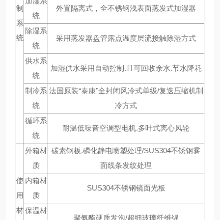
加湿系
制
外置隔离式，全不锈钢浅表面蒸发式加湿器
统
系
除湿系
统
采用蒸发器盘管露点温度层流接触除湿方式
统
供水系
加湿供水采用自动控制.且可回收余水.节水降耗
统
制冷系
法国原装“泰康"全封闭风冷式单级/复迭压缩机制
统
冷方式
循环系
耐温低噪音空调型电机.多叶式离心风轮
统
外箱材
碳素钢板.磷化静电喷塑处理/SUS304不锈钢雾
质
面线条发纹处理
使
内箱材
SUS304不锈钢镜面光板
用
质
材
保温材
聚氨酯硬质发泡/超细玻璃纤维绵