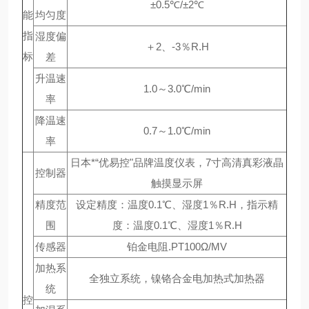
±0.5℃/±2℃
能
均匀度
指
湿度偏
＋2、-3％R.H
标
差
升温速
1.0～3.0℃/min
率
降温速
0.7～1.0℃/min
率
日本*“优易控"品牌温度仪表，7寸高清真彩液晶
控制器
触摸显示屏
精度范
设定精度：温度0.1℃、湿度1％R.H，指示精
围
度：温度0.1℃、湿度1％R.H
传感器
铂金电阻.PT100Ω/MV
加热系
全独立系统，镍铬合金电加热式加热器
统
控