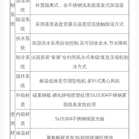
加湿系
制
外置隔离式，全不锈钢浅表面蒸发式加湿器
统
系
除湿系
统
采用蒸发器盘管露点温度层流接触除湿方式
统
供水系
加湿供水采用自动控制.且可回收余水.节水降耗
统
制冷系
法国原装“泰康"全封闭风冷式单级/复迭压缩机制
统
冷方式
循环系
耐温低噪音空调型电机.多叶式离心风轮
统
外箱材
碳素钢板.磷化静电喷塑处理/SUS304不锈钢雾
质
面线条发纹处理
使
内箱材
SUS304不锈钢镜面光板
用
质
材
保温材
聚氨酯硬质发泡/超细玻璃纤维绵