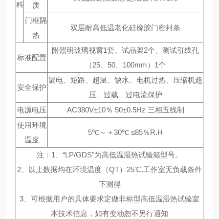
料
质
门框隔
双层耐高低温老化硅橡胶门密封条
热
附照明玻璃视窗1套、试品架2个、测试引线孔
标准配置
（25、50、100mm）1个
漏电、短路、超温、缺水、电机过热、压缩机超
安全保护
压、过载、过电流保护
电源电压
AC380V±10％ 50±0.5Hz 三相五线制
使用环境
5℃～＋30℃ ≤85％R.H
温度
注：1、“LP/GDS"为高低温湿热试验箱型号。
2、以上数据均在环境温度（QT）25℃.工作室无负载条件
下测得
3、可根据用户的具体要求定做非标型高低温湿热试验室
本技术信息，如有变动恕不另行通知