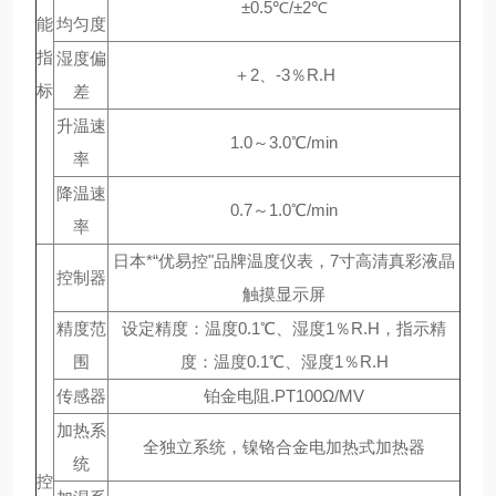
±0.5℃/±2℃
能
均匀度
指
湿度偏
＋2、-3％R.H
标
差
升温速
1.0～3.0℃/min
率
降温速
0.7～1.0℃/min
率
日本*“优易控"品牌温度仪表，7寸高清真彩液晶
控制器
触摸显示屏
精度范
设定精度：温度0.1℃、湿度1％R.H，指示精
围
度：温度0.1℃、湿度1％R.H
传感器
铂金电阻.PT100Ω/MV
加热系
全独立系统，镍铬合金电加热式加热器
统
控