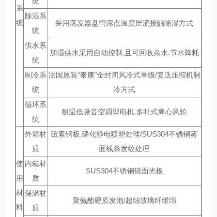
统
系
除湿系
统
采用蒸发器盘管露点温度层流接触除湿方式
统
供水系
加湿供水采用自动控制.且可回收余水.节水降耗
统
制冷系
法国原装“泰康"全封闭风冷式单级/复迭压缩机制
统
冷方式
循环系
耐温低噪音空调型电机.多叶式离心风轮
统
外箱材
碳素钢板.磷化静电喷塑处理/SUS304不锈钢雾
质
面线条发纹处理
使
内箱材
SUS304不锈钢镜面光板
用
质
材
保温材
聚氨酯硬质发泡/超细玻璃纤维绵
料
质