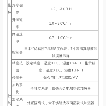
指
湿度偏
＋2、-3％R.H
标
差
升温速
1.0～3.0℃/min
率
降温速
0.7～1.0℃/min
率
日本*“优易控"品牌温度仪表，7寸高清真彩液晶
控制器
触摸显示屏
精度范
设定精度：温度0.1℃、湿度1％R.H，指示精
围
度：温度0.1℃、湿度1％R.H
传感器
铂金电阻.PT100Ω/MV
加热系
全独立系统，镍铬合金电加热式加热器
统
控
加湿系
制
外置隔离式，全不锈钢浅表面蒸发式加湿器