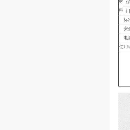
材
料
标
安
电
使用