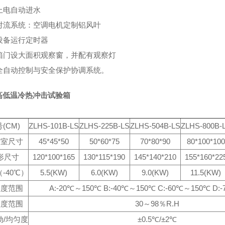
上电自动进水
、对流系统：空调电机定制铝风叶
、设备运行定时器
、箱门设大面积观察窗，并配有观察灯
、全自动控制与安全保护协调系统。
高低温冷热冲击试验箱
(CM)
ZLHS-101B-LS
ZLHS-225B-LS
ZLHS-504B-LS
ZLHS-800B-
作室尺寸
45*45*50
50*60*75
70*80*90
80*100*100
形尺寸
120*100*165
130*115*190
145*140*210
155*160*22
-40℃）
5.5(KW)
6.0(KW)
9.0(KW)
11.5(KW)
温度范围
A:-20℃～150℃ B:-40℃～150℃ C:-60℃～150℃ D:
湿度范围
30～98％R.H
动/均匀度
±0.5℃/±2℃