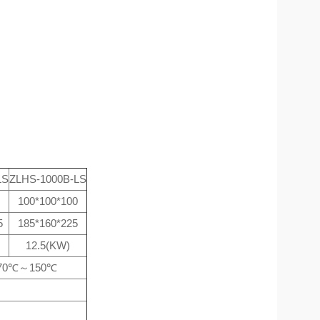
LS
ZLHS-1000B-LS
100*100*100
5
185*160*225
12.5(KW)
-70℃～150℃