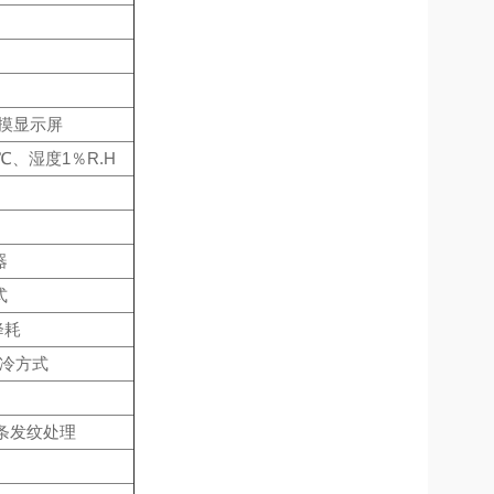
触摸显示屏
℃、湿度1％R.H
器
式
降耗
制冷方式
线条发纹处理