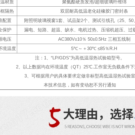
保温材质
聚氨酯硬质发泡/超细玻璃纤维绵
门框隔热
双层耐高低温老化硅橡胶门密封条
准配置
附照明玻璃视窗1套、试品架2个、测试引线孔（25、50、
全保护
漏电、短路、超温、缺水、电机过热、压缩机超压、过
源电压
AC380V±10％ 50±0.5Hz 三相五线制
环境温度
5℃～＋30℃ ≤85％R.H
注：1、“LP/GDS"为高低温湿热试验箱型号。
2、以上数据均在环境温度（QT）25℃.工作室无负载条件
3、可根据用户的具体要求定做非标型高低温湿热试验
本技术信息，如有变动恕不另行通知