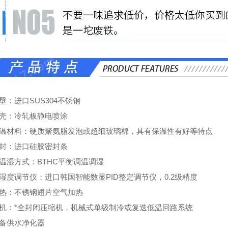
壁：进口SUS304不锈钢
外壳：冷轧板静电喷涂
保温材料：硬质聚氨脂发泡或超细玻璃棉，具有保温性有好等特点
密封：进口硅胶密封条
控温湿方式：BTHC平衡调温调湿
湿度调节仪：进口韩国智能数显PID整定调节仪，0.2级精度
加热：不锈钢翅片空气加热
冷机：*全封闭压缩机，机械式单级制冷或复迭低温回路系统
设备供水净化器