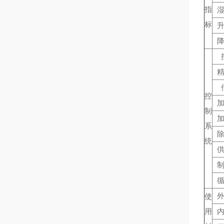
指
标
控
制
系
统
使
用