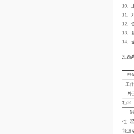
10、
11
12
13
14
江西
型号
工
外
功率（
性
能
波